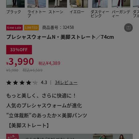
ブラック
ライトトー
ストーン
イエロー
ダスティー
バーガンデ
ダ
プ
ピンク
ィー
ブ
この商品をシェアする
商品番号：32458
time sale
LIMITED
プレシャスウォームN・美脚ストレート／74cm
プレシャスウォームN・美脚ストレート／74cm
¥3,990
税込¥4,389
33
4.3
34レビュー
3,990
¥
4,389
¥
税込
¥
5,990
税込
¥6,589
4.3
34レビュー
LINE
X
メール
もっと美しく、さらに快適に！
人気のプレシャスウォームが進化
”立体裁断”のあったか×美脚パンツ
【美脚ストレート】