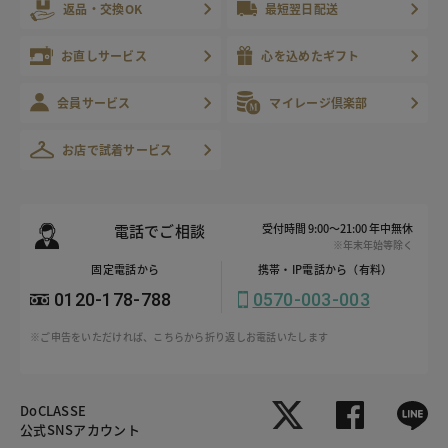
返品・交換OK
最短翌日配送
お直しサービス
心を込めたギフト
会員サービス
マイレージ倶楽部
お店で試着サービス
電話でご相談
受付時間 9:00～21:00 年中無休
※年末年始等除く
固定電話から
携帯・IP電話から（有料）
0120-178-788
0570-003-003
※ご申告をいただければ、こちらから折り返しお電話いたします
DoCLASSE
公式SNSアカウント