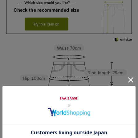
Check the recommended size
Try this item on
Waist
70cm
Rise length
29cm
Hip
100cm
Thickness of thigh
32cm
Inseam length
74cm
Hem width
23.5cm