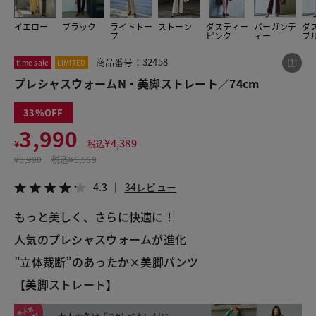
イエロー
ブラック
ライトトー
ストーン
ダスティー
バーガンデ
ダ
プ
ピンク
ィー
ブ
この商品をシェアする
商品番号：32458
time sale
LIMITED
プレシャスウォームN・美脚ストレート／74cm
プレシャスウォームN・美脚ストレート／74cm
¥3,990
税込¥4,389
33
4.3
34レビュー
3,990
¥
4,389
¥
税込
¥
5,990
税込
¥6,589
4.3
34レビュー
LINE
X
メール
もっと美しく、さらに快適に！
人気のプレシャスウォームが進化
”立体裁断”のあったか×美脚パンツ
【美脚ストレート】