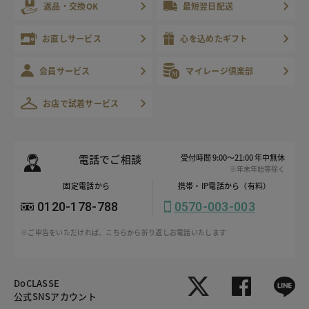
返品・交換OK
最短翌日配送
お直しサービス
心を込めたギフト
会員サービス
マイレージ倶楽部
お店で試着サービス
電話でご相談
受付時間 9:00～21:00 年中無休
※年末年始等除く
固定電話から
携帯・IP電話から（有料）
0120-178-788
0570-003-003
※ご申告をいただければ、こちらから折り返しお電話いたします
DoCLASSE
公式SNSアカウント