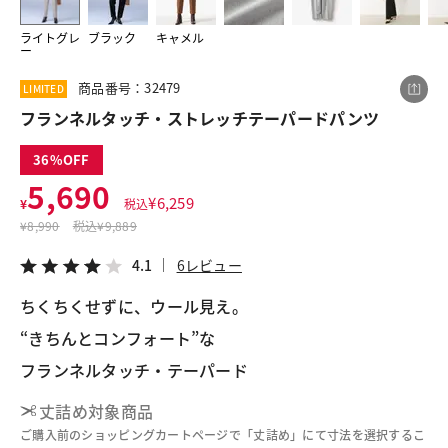
ライトグレ
ブラック
キャメル
ー
この商品をシェアする
商品番号：32479
LIMITED
フランネルタッチ・ストレッチテーパードパンツ
フランネルタッチ・ストレッチテーパードパンツ
¥5,690
税込¥6,259
36
4.1
6レビュー
5,690
¥
6,259
¥
税込
¥
8,990
税込
¥9,889
4.1
6レビュー
LINE
X
メール
ちくちくせずに、ウール見え。
“きちんとコンフォート”な
フランネルタッチ・テーパード
丈詰め対象商品
ご購入前のショッピングカートページで「丈詰め」にて寸法を選択するこ