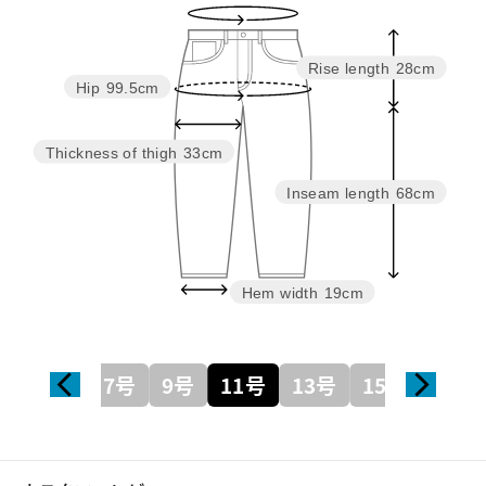
Rise length
28cm
Hip
99.5cm
Thickness of thigh
33cm
Inseam length
68cm
Hem width
19cm
7号
9号
11号
13号
15号