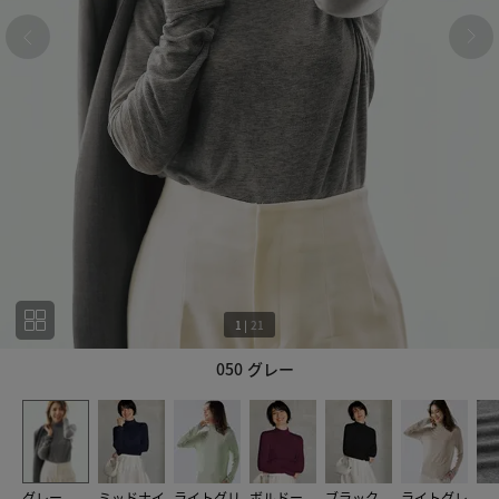
1
|
21
050 グレー
1
21
グレー
ミッドナイ
ライトグリ
ボルドー
ブラック
ライトグレ