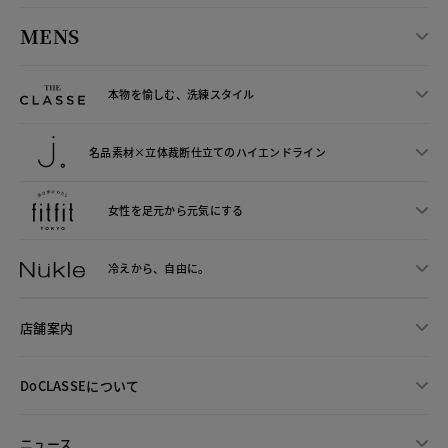
MENS
本物を愉しむ、洗練スタイル
名品素材×立体裁断仕立ての
ハイエンドライン
女性を足元から
元気にする
冷えから、
自由に。
店舗案内
DoCLASSEについて
ニュース