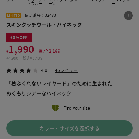
トブルー
ーン
ー
商品番号：32483
LIMITED
この商品をシェアする
スキンタッチウール・ハイネック
60
スキンタッチウール・ハイネック
1,990
¥1,990
税込¥2,189
¥
2,189
¥
税込
4.0
46レビュー
¥
4,990
税込
¥5,489
4.0
46レビュー
「着ぶくれないレイヤード」のために生まれた
LINE
X
メール
Find your size
カラー・サイズを選択する