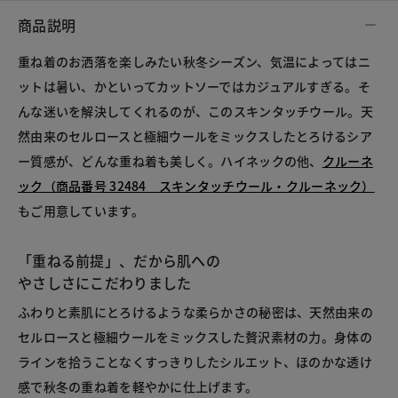
商品説明
重ね着のお洒落を楽しみたい秋冬シーズン、気温によってはニ
ットは暑い、かといってカットソーではカジュアルすぎる。そ
んな迷いを解決してくれるのが、このスキンタッチウール。天
然由来のセルロースと極細ウールをミックスしたとろけるシア
ー質感が、どんな重ね着も美しく。ハイネックの他、
クルーネ
ック（商品番号 32484　スキンタッチウール・クルーネック）
もご用意しています。
「重ねる前提」、だから肌への
やさしさにこだわりました
ふわりと素肌にとろけるような柔らかさの秘密は、天然由来の
セルロースと極細ウールをミックスした贅沢素材の力。身体の
ラインを拾うことなくすっきりしたシルエット、ほのかな透け
感で秋冬の重ね着を軽やかに仕上げます。