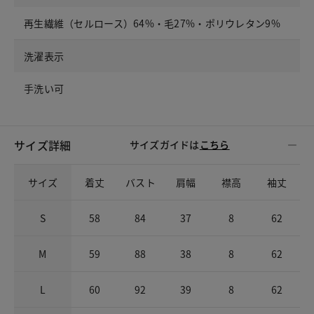
再生繊維（セルロース）64%・毛27%・ポリウレタン9%
洗濯表示
手洗い可
サイズ詳細
サイズガイドは
こちら
サイズ
着丈
バスト
肩幅
襟高
袖丈
S
58
84
37
8
62
M
59
88
38
8
62
L
60
92
39
8
62