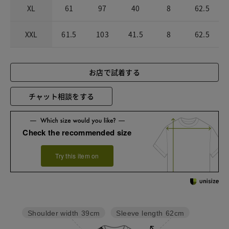
XL
61
97
40
8
62.5
XXL
61.5
103
41.5
8
62.5
お店で試着する
チャット相談をする
Check the recommended size
Try this item on
Sleeve length
62cm
Shoulder width
39cm