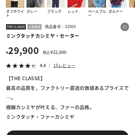
オフホワイ
グレー
ブラック
レッド
ペールブル
ボルドー
ト
ー
この商品をシェアする
商品番号：32503
THE CLASSE
人気商品
ミンクタッチカシミヤ・セーター
ミンクタッチカシミヤ・セーター
29,900
¥29,900
税込¥32,890
¥
32,890
¥
税込
4.4
15レビュー
4.4
15レビュー
【THE CLASSE】
最高の品質を、ファクトリー直送の価値あるプライスで
LINE
X
メール
―。
極細カシミヤが叶える、ファーの品格。