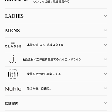
ワンサイズ細く見える服作り
LADIES
MENS
本物を愉しむ、洗練スタイル
名品素材×立体裁断仕立ての
ハイエンドライン
女性を足元から
元気にする
冷えから、
自由に。
店舗案内