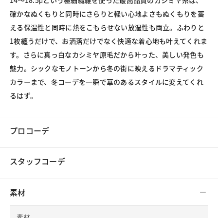
14～18.5μという極細繊維を使った最高品質のカシミヤ糸は、
確かなぬくもりと同時にさらりと軽い心地よさもぬくもりを蓄
える保温性と同時に熱をこもらせない放湿性も両立。ふわりと
1枚纏うだけで、お洒落だけでなく快適な着心地も叶えてくれま
す。さらに真っ白なカシミヤ原毛だから叶った、美しい発色も
魅力。シックなモノトーンから冬の街に映えるドラマティック
カラーまで、冬コーデを一瞬で華のあるスタイルに変えてくれ
るはず。
プロコーデ
スタッフコーデ
素材
素材