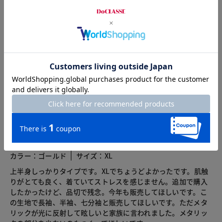
カスタマーレビュー
総合評価
4.2
23レビュー
2026.04.29
るりるり
身長150cm
カラー：ゴールド
サイズ：XL
上半身しっかりタイプです。XLでちょうどよかったです。肌触
りがとても良く、着ていてストレスを感じません。追加で購入
したかったけど、品切で残念。今年も販売してほしいです。こ
の生地で長袖、半袖、七分袖と販売してほしいです。ただメタ
リックが光に反射して眩しいと家族に言われました。メタリッ