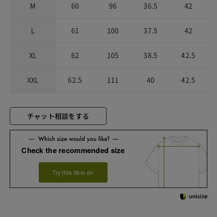
M
60
96
36.5
42
L
61
100
37.5
42
XL
62
105
38.5
42.5
XXL
62.5
111
40
42.5
チャット相談をする
Check the recommended size
Try this item on