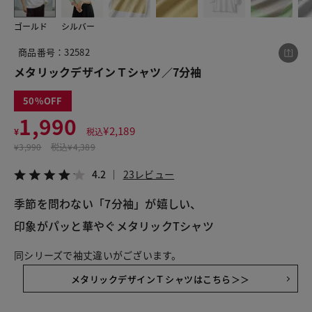
ゴールド
シルバー
この商品をシェアする
商品番号：32582
メタリックデザインＴシャツ／7分袖
メタリックデザインＴシャツ／7分袖
50
¥1,990
税込¥2,189
1,990
4.2
23レビュー
¥
2,189
¥
税込
¥
3,990
税込
¥4,389
4.2
23レビュー
季節を問わない「7分袖」が嬉しい、
LINE
X
メール
印象がパッと華やぐメタリックTシャツ
同シリーズで袖丈違いがございます。
メタリックデザインＴシャツはこちら＞＞