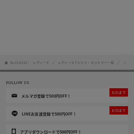
DoCLASSE
レディース
レディース Tシャツ・カットソー一覧
メタリ
FOLLOW US
8/31まで
メルマガ登録で500円OFF！
8/31まで
LINEお友達登録で500円OFF！
アプリダウンロードで500円OFF！