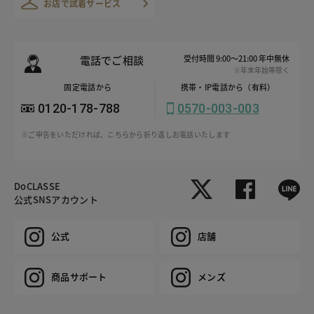
お店で試着サービス
電話でご相談
受付時間 9:00～21:00 年中無休
※年末年始等除く
固定電話から
携帯・IP電話から（有料）
0120-178-788
0570-003-003
※ご申告をいただければ、こちらから折り返しお電話いたします
DoCLASSE
公式SNSアカウント
公式
店舗
商品サポート
メンズ