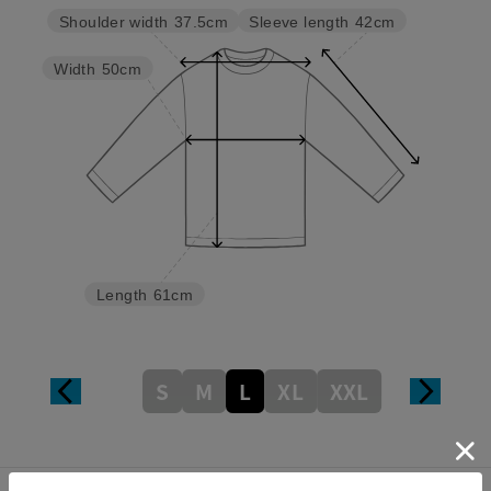
Sleeve length
42cm
Shoulder width
37.5cm
Width
50cm
Length
61cm
S
M
L
XL
XXL