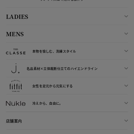
LADIES
MENS
本物を愉しむ、洗練スタイル
名品素材×立体裁断仕立ての
ハイエンドライン
女性を足元から
元気にする
冷えから、
自由に。
店舗案内