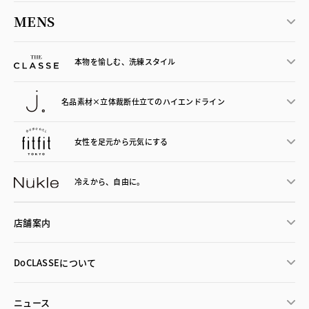
MENS
本物を愉しむ、洗練スタイル
名品素材×立体裁断仕立ての
ハイエンドライン
女性を足元から
元気にする
冷えから、
自由に。
店舗案内
DoCLASSEについて
ニュース