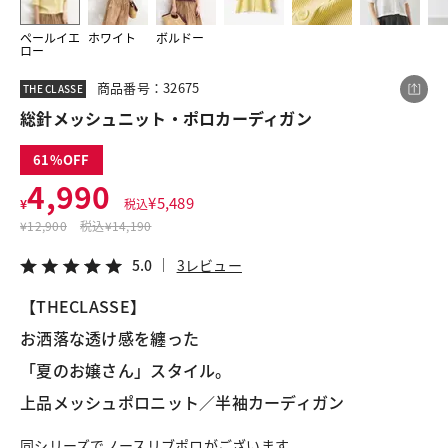
ペールイエ
ホワイト
ボルドー
ロー
この商品をシェアする
商品番号：32675
THE CLASSE
総針メッシュニット・ポロカーディガン
総針メッシュニット・ポロカーディガン
¥4,990
税込¥5,489
61
5.0
3レビュー
4,990
¥
5,489
¥
税込
¥
12,900
税込
¥14,190
5.0
3レビュー
LINE
X
メール
【THECLASSE】
お洒落な透け感を纏った
「夏のお嬢さん」スタイル。
上品メッシュポロニット／半袖カーディガン
同シリーズでノースリブポロがございます。