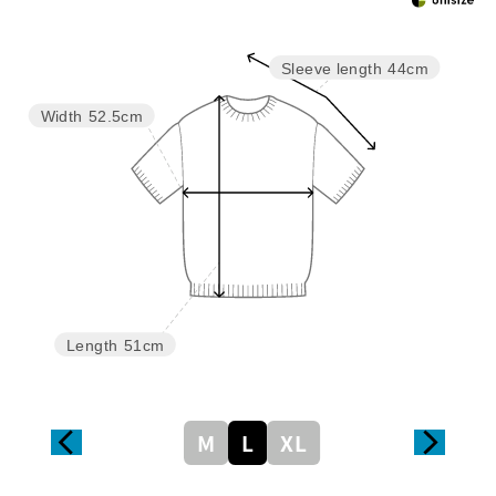
Sleeve length
44cm
Width
52.5cm
Length
51cm
M
L
XL