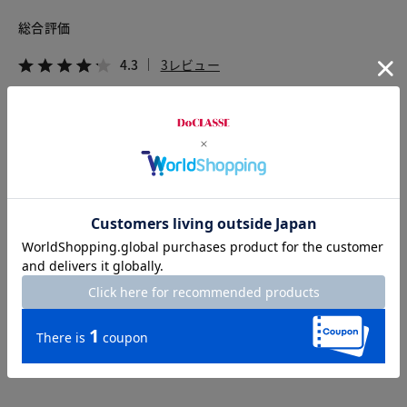
総合評価
4.3
3レビュー
2026.08.01
sunny
身長157cm
体型普通
カラー：オフホワイト
サイズ：L
生地は厚目ですが、肌離れが良くさらっとしており、真夏でも
着やすい印象です。裾のフリンジがポイントですが、絡まりや
すく、ややもつれやすいのが難点。スタッフさんのコーディネ
ートを参考に着てみたいと思います。