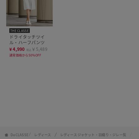
THE CLASSE
ドライタッチツイ
ル・ハーフパンツ
¥
4,990
￥5,489
税込
通常価格から50%OFF
DoCLASSE
レディース
レディース ジャケット・羽織り・ジレ一覧
マ