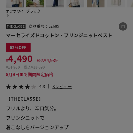
オフホワイ
ブラック
ト
この商品をシェアする
商品番号：32685
THE CLASSE
マーセライズドコットン・フリンジニットベスト
マーセライズドコットン・フリンジニットベスト
¥4,490
税込¥4,939
62
4.3
3レビュー
4,490
¥
4,939
¥
税込
¥
11,900
税込
¥13,090
8月9日まで期間限定価格
4.3
3レビュー
LINE
X
メール
【THECLASSE】
フリルより、辛口気分。
フリンジニットで
着こなしをバージョンアップ