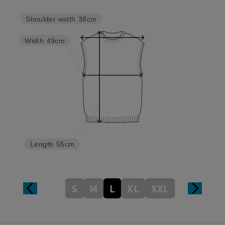
Shoulder width
38cm
Width
49cm
Length
55cm
S
M
L
XL
XXL