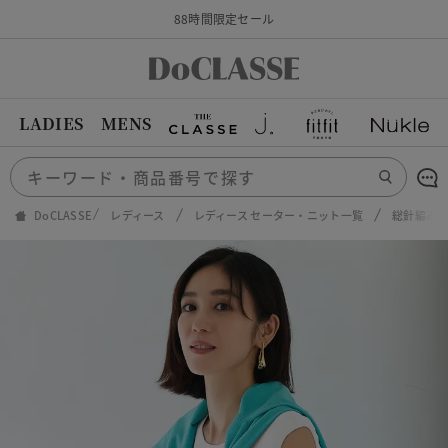
88時間限定セール
LADIES
MENS
DoCLASSE
レディース
レディース セーター・ニット一覧
総針編み・