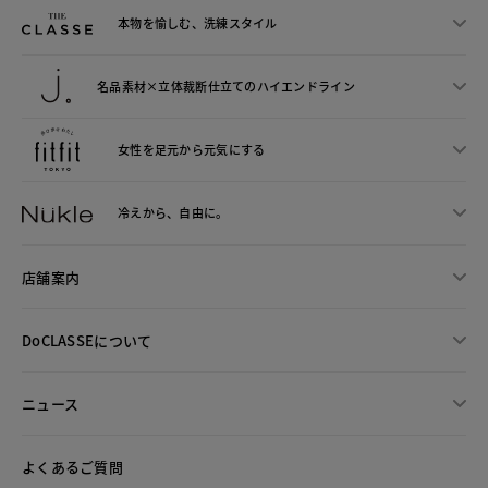
本物を愉しむ、洗練スタイル
名品素材×立体裁断仕立ての
ハイエンドライン
女性を足元から
元気にする
冷えから、
自由に。
店舗案内
DoCLASSEについて
ニュース
よくあるご質問