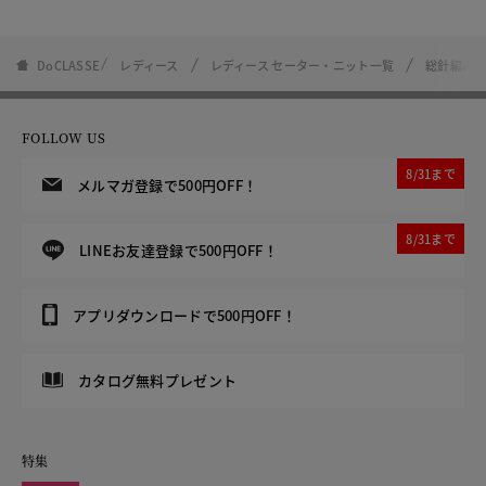
DoCLASSE
レディース
レディース セーター・ニット一覧
総針編み・
FOLLOW US
8/31まで
メルマガ登録で500円OFF！
8/31まで
LINEお友達登録で500円OFF！
アプリダウンロードで500円OFF！
カタログ無料プレゼント
特集