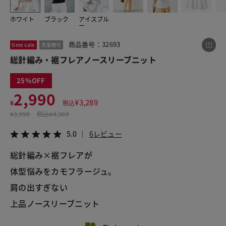
ホワイト
ブラック
アイスブル
ー
この商品をシェアする
商品番号：32693
time sale
洗濯機可
総針編み・裾フレアノースリーブニット
総針編み・裾フレアノースリーブニット
¥2,990
税込¥3,289
25
5.0
6レビュー
2,990
¥
3,289
¥
税込
¥
3,990
税込
¥4,389
5.0
6レビュー
LINE
X
メール
総針編み×裾フレアが
体型悩みをカモフラージュ。
肩の出すぎない
上品ノースリーブニット