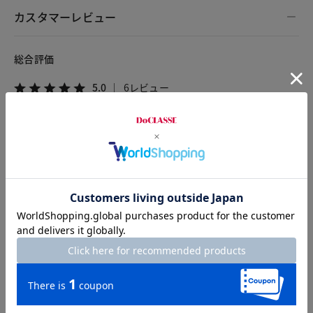
カスタマーレビュー
総合評価
5.0
6レビュー
2026.08.03
サンダーバード
身長152cm
体型大柄
カラー：ホワイト
サイズ：XXL
何より、お腹周りが隠せて綺麗に着られます。
上に薄手のカーディガン等を合わせて着ますが、どんな形にも
合いそうです。
他の色も買えば良かった！