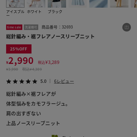
アイスブル
ホワイト
ブラック
ー
この商品をシェアする
商品番号：32693
time sale
洗濯機可
総針編み・裾フレアノースリーブニット
総針編み・裾フレアノースリーブニット
¥2,990
税込¥3,289
25
5.0
6レビュー
2,990
¥
3,289
¥
税込
¥
3,990
税込
¥4,389
5.0
6レビュー
LINE
X
メール
総針編み×裾フレアが
体型悩みをカモフラージュ。
肩の出すぎない
上品ノースリーブニット