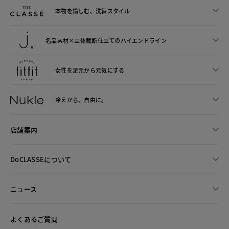
本物を愉しむ、洗練スタイル
名品素材×立体裁断仕立ての
ハイエンドライン
女性を足元から
元気にする
冷えから、
自由に。
店舗案内
DoCLASSEについて
ニュース
よくあるご質問