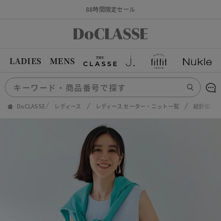
88時間限定セール
LADIES
MENS
DoCLASSE
レディース
レディース セーター・ニット一覧
総針編み・