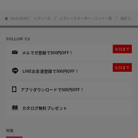
DoCLASSE
レディース
レディース セーター・ニット一覧
総針編み・
FOLLOW US
8/31まで
メルマガ登録で500円OFF！
8/31まで
LINEお友達登録で500円OFF！
アプリダウンロードで500円OFF！
カタログ無料プレゼント
特集