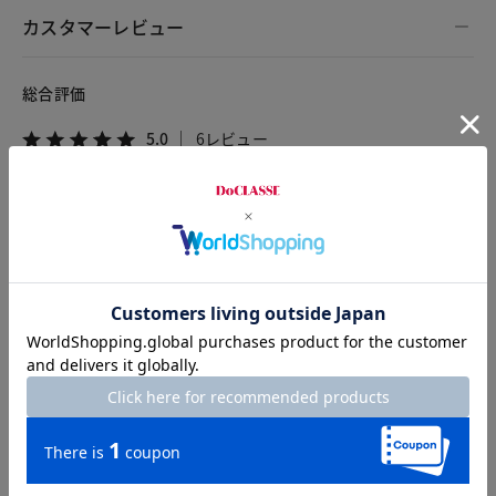
カスタマーレビュー
総合評価
5.0
6レビュー
2026.08.03
サンダーバード
身長152cm
体型大柄
カラー：ホワイト
サイズ：XXL
何より、お腹周りが隠せて綺麗に着られます。
上に薄手のカーディガン等を合わせて着ますが、どんな形にも
合いそうです。
他の色も買えば良かった！