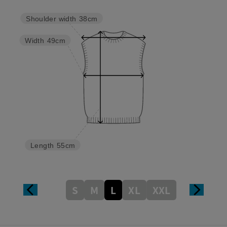
Shoulder width
38cm
Width
49cm
Length
55cm
S
M
L
XL
XXL