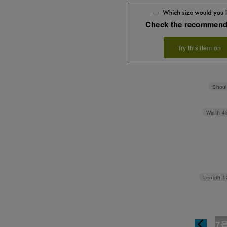
Check the recommend
Try this item on
Shoul
Width
4
Length
1
7