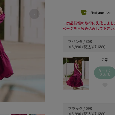
Find your size
※商品情報の取得に失敗しまし
ページを再読み込みして下さい
マゼンタ / 350
￥6,990
(税込
￥7,689
)
7号
カートに
入れる
090
ブラック / 090
￥6,990
(税込
￥7,689
)