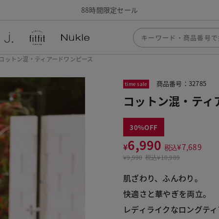
88時間限定セール
コットン混・ティアードワンピース
商品番号：32785
time sale
コットン混・ティ
30
6,990
¥
¥
7,689
税込
¥
9,990
税込
¥10,989
肌ざわり、ふんわり。
快適さと華やぎを両立。
レディライクなロングティ