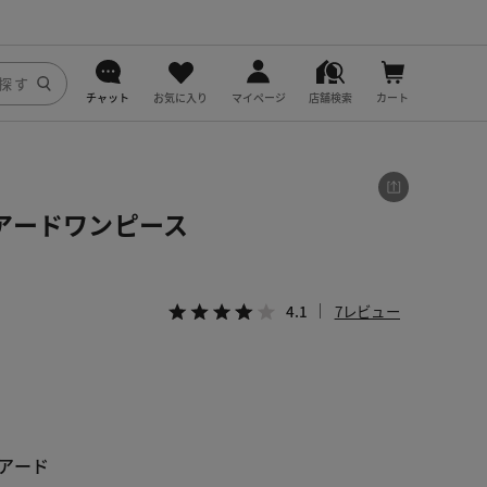
チャット
お気に入り
マイページ
店舗検索
カート
DoCLASSE
j.
アードワンピース
fitfit
4.1
7レビュー
アード