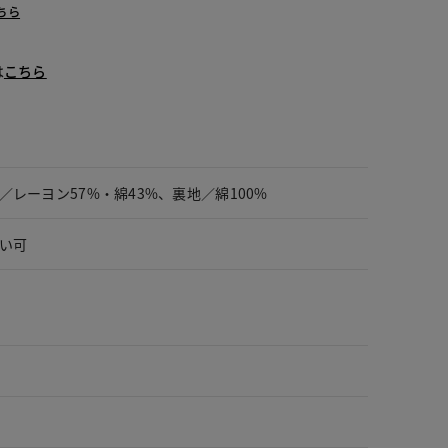
ちら
は
こちら
／レーヨン57%・綿43%、裏地／綿100%
い可