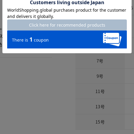
開きの仕様
後ろ
た。こちらの商品だけではな
サイズ詳細
スト部分が小さいんです。
色も購入します。
サイズ
7号
9号
11号
13号
15号