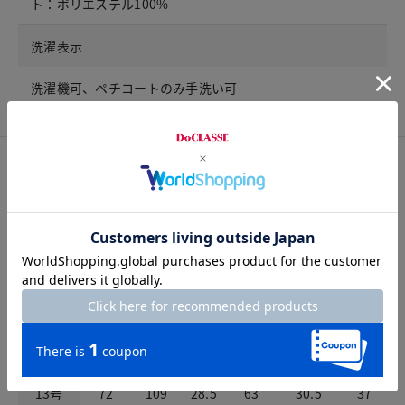
ト：ポリエステル100%
洗濯表示
洗濯機可、ペチコートのみ手洗い可
サイズ詳細
サイズガイドは
こちら
サイズ
ウエスト
ヒップ
股上
股下
パンツ裾幅
わたり
7号
63
100
27
63
29
34
9号
66
103
27.5
63
29.5
35
11号
69
106
28
63
30
36
13号
72
109
28.5
63
30.5
37