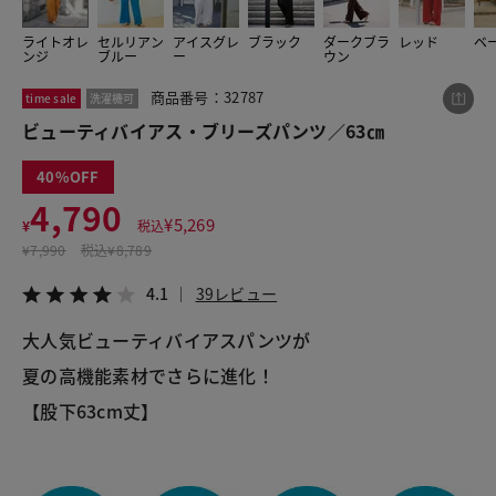
ライトオレ
セルリアン
アイスグレ
ブラック
ダークブラ
レッド
ベ
ンジ
ブルー
ー
ウン
この商品をシェアする
商品番号：32787
time sale
洗濯機可
ビューティバイアス・ブリーズパンツ／63㎝
ビューティバイアス・ブリーズパンツ／63㎝
¥4,790
税込¥5,269
40
4.1
39レビュー
4,790
¥
5,269
¥
税込
¥
7,990
税込
¥8,789
4.1
39レビュー
LINE
X
メール
大人気ビューティバイアスパンツが
夏の高機能素材でさらに進化！
【股下63cm丈】