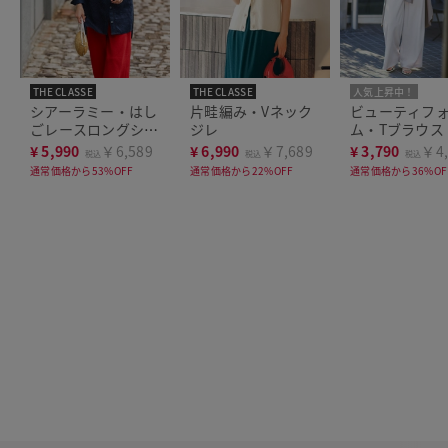
THE CLASSE
THE CLASSE
人気上昇中！
洗濯機可
シアーラミー・はし
片畦編み・Vネック
ビューティフ
ごレースロングシャ
ジレ
ム・Tブラウス
ツ
¥
5,990
￥6,589
¥
6,990
￥7,689
¥
3,790
￥4,
税込
税込
税込
通常価格から53%OFF
通常価格から22%OFF
通常価格から36%OF