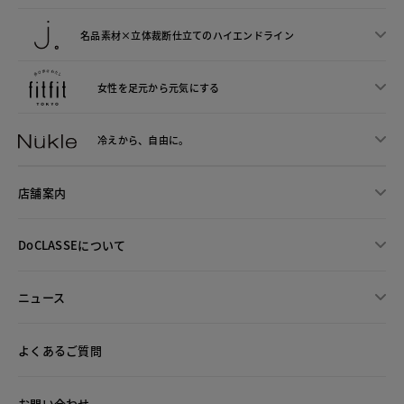
名品素材×立体裁断仕立ての
ハイエンドライン
女性を足元から
元気にする
冷えから、
自由に。
店舗案内
DoCLASSEについて
ニュース
よくあるご質問
お問い合わせ