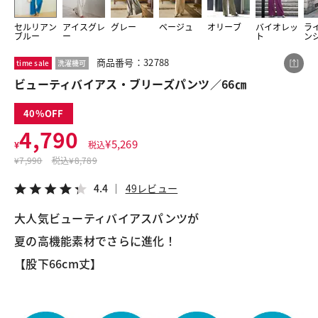
セルリアン
アイスグレ
グレー
ベージュ
オリーブ
バイオレッ
ラ
ブルー
ー
ト
ン
この商品をシェアする
商品番号：32788
time sale
洗濯機可
ビューティバイアス・ブリーズパンツ／66㎝
ビューティバイアス・ブリーズパンツ／66㎝
¥4,790
税込¥5,269
40
4.4
49レビュー
4,790
¥
5,269
¥
税込
¥
7,990
税込
¥8,789
4.4
49レビュー
LINE
X
メール
大人気ビューティバイアスパンツが
夏の高機能素材でさらに進化！
【股下66cm丈】