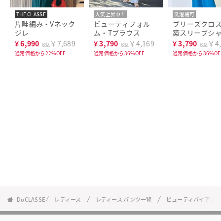
THE CLASSE
人気上昇中！
洗濯機可
洗濯機可
片畦編み・Vネック
ビューティフォル
ブリーズクロ
ジレ
ム・Tブラウス
築スリーブシ
¥
6,990
￥7,689
¥
3,790
￥4,169
¥
3,790
￥4,
税込
税込
税込
通常価格から22%OFF
通常価格から36%OFF
通常価格から36%OF
DoCLASSE
レディース
レディース パンツ一覧
ビューティバイアス・