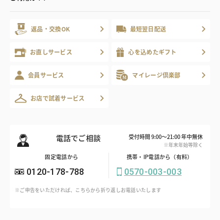
返品・交換OK
最短翌日配送
お直しサービス
心を込めたギフト
会員サービス
マイレージ倶楽部
お店で試着サービス
電話でご相談
受付時間 9:00～21:00 年中無休
※年末年始等除く
固定電話から
携帯・IP電話から（有料）
0120-178-788
0570-003-003
※ご申告をいただければ、こちらから折り返しお電話いたします