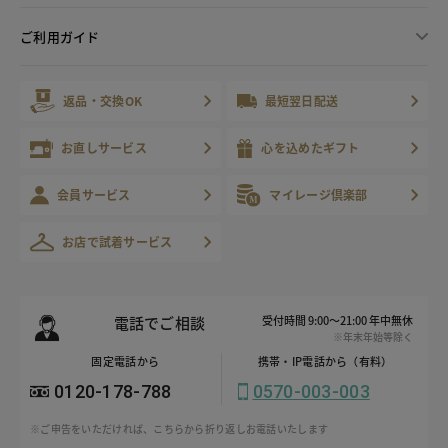
ご利用ガイド
返品・交換OK
最短翌日配送
お直しサービス
心を込めたギフト
会員サービス
マイレージ倶楽部
お店で試着サービス
電話でご相談
受付時間 9:00～21:00 年中無休
※年末年始等除く
固定電話から
携帯・IP電話から（有料）
0120-178-788
0570-003-003
※ご申告をいただければ、こちらから折り返しお電話いたします