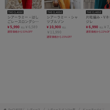
THE CLASSE
THE CLASSE
THE CLASSE
シアーラミー・はし
シアーラミー・シャ
片畦編み・Vネ
ごレースロングシャ
ツブルゾン
ジレ
ツ
¥
5,990
￥6,589
¥
10,900
¥
6,990
￥7,
税込
税込
税込
￥11,990
通常価格から53%OFF
通常価格から22%OF
通常価格から15%OFF
DoCLASSE
レディース
レディース パンツ一覧
ビューティバイアス・