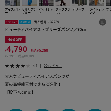
アイスグレ
セルリアン
バイオレッ
ダークブラ
オリーブ
ライトオレ
ブ
ー
ブルー
ト
ウン
ンジ
この商品をシェアする
商品番号：32789
time sale
洗濯機可
ビューティバイアス・ブリーズパンツ／70㎝
ビューティバイアス・ブリーズパンツ／70㎝
¥4,790
税込¥5,269
40
4.1
22レビュー
4,790
¥
5,269
¥
税込
¥
7,990
税込
¥8,789
4.1
22レビュー
LINE
X
メール
大人気ビューティバイアスパンツが
夏の高機能素材でさらに進化！
【股下70cm丈】