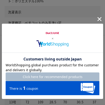
ト：ポリエステル100%
洗濯表示
洗濯機可、ペチコートのみ手洗い可
サイズ詳細
サイズガイドは
こちら
サイズ
ウエスト
ヒップ
股上
股下
パンツ裾幅
わたり
7号
63
100
27
70
29
34
9号
66
103
27.5
70
29.5
35
11号
69
106
28
70
30
36
13号
72
109
28.5
70
30.5
37