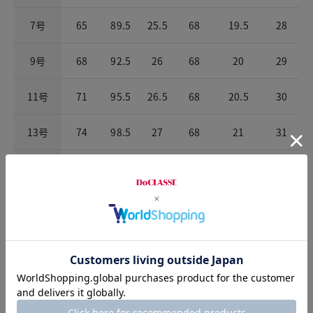
7号
65
89.5
25.5
68
19.5
28
9号
68
92.5
26
68
20
29
11号
71
95.5
26.5
68
20.5
30
13号
74
98.5
27
68
21
31
15号
78
102.5
28
68
21.5
32.5
17号
83
107.5
29.5
68
23
34.5
お店で試着する
チャット相談をする
店頭在庫を見る