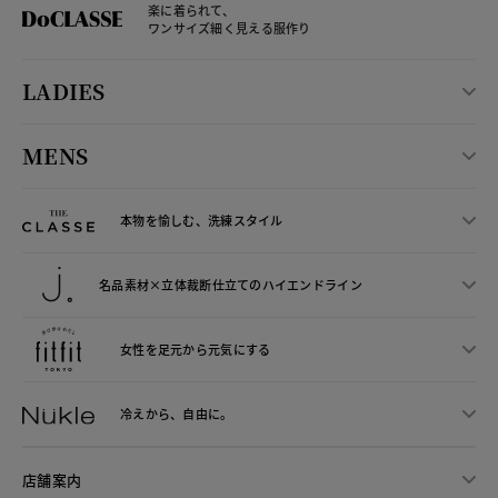
楽に着られて、
ワンサイズ細く見える服作り
LADIES
MENS
本物を愉しむ、洗練スタイル
名品素材×立体裁断仕立ての
ハイエンドライン
女性を足元から
元気にする
冷えから、
自由に。
店舗案内