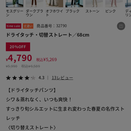
モスグリー
ダークブラ
オフホワイ
ブラック
ストーン
ピンク
デ
ン
ウン
ト
リ
この商品をシェアする
商品番号：32790
time sale
丈違い
ドライタッチ・切替ストレート／68cm
ドライタッチ・切替ストレート／68cm
¥4,790
税込¥5,269
20
4.3
13レビュー
4,790
¥
5,269
¥
税込
¥
5,990
税込
¥6,589
4.3
13レビュー
LINE
X
メール
【ドライタッチパンツ】
シワ＆蒸れなく、いつも爽快！
すっきり旬シルエットに生まれ変わった春夏の名作スト
レッチ
〈切り替えストレート〉