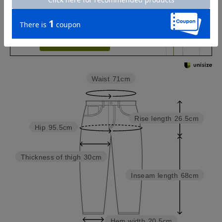
Check the recommended size
Try this item on
Waist
71cm
Rise length
26.5cm
Hip
95.5cm
Thickness of thigh
30cm
Inseam length
68cm
Hem width
20.5cm