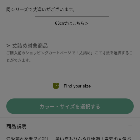
同シリーズで丈違いがございます。
63㎝丈はこちら＞
丈詰め対象商品
ご購入前のショッピングカートページで「丈詰め」にて寸法を選択するこ
とができます。
Find your size
カラー・サイズを選択する
商品説明
汗や蒸れを素早く逃し、暑い夏もひんやり快適！春夏の人気パ