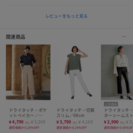
レビューをもっと見る
関連商品
人気商品
ドライタッチ・ポケ
ドライタッチ・切替
ドライタッチ
ットベイカー／
スリム／68cm
ターシームス
63cm
ト63cm
¥
4,790
￥5,269
¥
3,790
￥4,169
¥
2,990
￥3,
税込
税込
税込
通常価格から20%OFF
通常価格から24%OFF
通常価格から50%OF