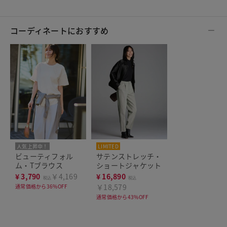
コーディネートにおすすめ
人気上昇中！
LIMITED
洗濯機可
THE CLASSE
ビューティフォル
サテンストレッチ・
ム・Tブラウス
ショートジャケット
¥
3,790
￥4,169
¥
16,890
税込
税込
￥18,579
通常価格から36%OFF
通常価格から43%OFF