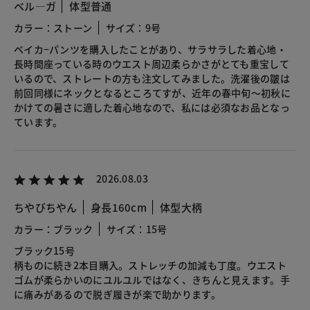
ベル―ガ
体型普通
カラー：ストーン
サイズ：9号
ベイカ−パンツを購入したことがあり、サラサラした着心地・
長時間座っている時のウエスト周辺柔らかさがとても重宝して
いるので、ストレートの方も注文してみました。洗濯後の皺は
前回同様にネックとなるところてすが、近年の春中旬〜初秋に
かけての暑さに適した着心地なので、私には必須なお品となっ
ています。
2026.08.03
ちやびちやん
身長160cm
体型大柄
カラー：ブラック
サイズ：15号
ブラック15号
柄ものに続き2本目購入。ストレッチの加減も丁度。ウエスト
ゴムが柔らかいのにユルユルではなく、きちんと見えます。手
に痛みがあるので脱ぎ履きが楽で助かります。