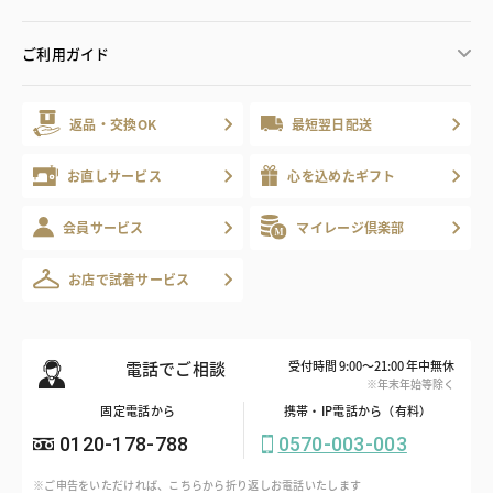
ご利用ガイド
返品・交換OK
最短翌日配送
お直しサービス
心を込めたギフト
会員サービス
マイレージ倶楽部
お店で試着サービス
電話でご相談
受付時間 9:00～21:00 年中無休
※年末年始等除く
固定電話から
携帯・IP電話から（有料）
0120-178-788
0570-003-003
※ご申告をいただければ、こちらから折り返しお電話いたします