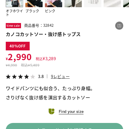
オフホワイ
ブラック
ピンク
ト
この商品をシェアする
商品番号：32842
time sale
カノコカットソー・抜け感トップス
カノコカットソー・抜け感トップス
¥2,990
税込¥3,289
40
3.8
9レビュー
2,990
¥
3,289
¥
税込
¥
4,990
税込
¥5,489
3.8
9レビュー
LINE
X
メール
ワイドパンツにも似合う、たっぷり身幅。
さりげなく抜け感を演出するカットソー
Find your size