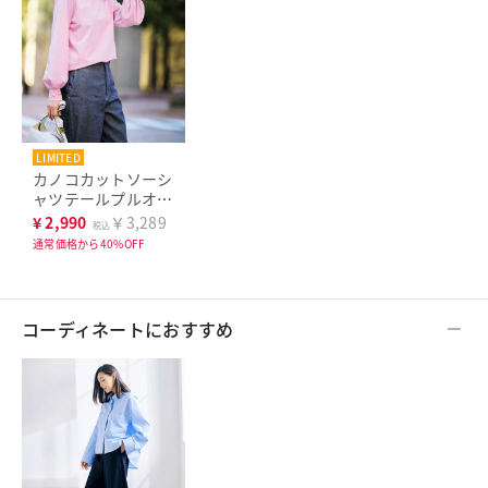
LIMITED
カノコカットソーシ
ャツテールプルオー
バー
¥
2,990
￥3,289
税込
通常価格から40%OFF
コーディネートにおすすめ