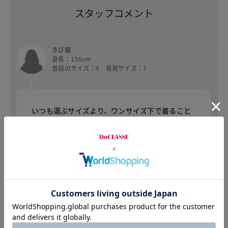
スタッフコメント
きび猫
身長：156cm
普段のサイズ：9 着用サイズ：7
いつも選ぶサイズより、ワンサイズ下で着ること
が出来ました。お袖のデザインが可愛すぎるかな
とも思いましたが、それ以外のデザインがシンプ
ルなので大人可愛く着られると思います。身長が
１５６ｃｍなので、着丈は長めのくるぶし上10ｃ
ｍ位。ハイウエストなのですっきりスタイル良く
見えます。麻が含まれているのもあり、涼し気な
生地で且つ、手洗い可の商品なので家でお手入れ
できるのもポイント高いです。２００イエローを
試着しましたが、卵の黄身のようなかわいい色で