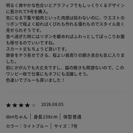
明るく爽やかな色合いとアラフィフでもしっくりくるデザイン
に惹かれて9号を購入。
気になる下腹や脇肉といった肉感は拾わないのに、ウエストの
リボンで程よく絞ればくびれも作れる優れものでスタイル良く
見せられそうです。
食べ過ぎた時にはリボンを緩めればふわっとしてぽっこりお腹
も隠せるのでいいですね。
スカート丈もちょうど良いです。
鎖骨をチラ見せできる、程よい首周りの開き具合も気に入りま
した。
前にかがんでも大丈夫ですし、脇の開きも問題ないので、この
ワンピ一枚で仕事にもオフにも活躍しそう。
色違いでブルーも買いました！
2026.08.05
donちゃん
身長158cm
体型普通
カラー：ライトブルー
サイズ：7号