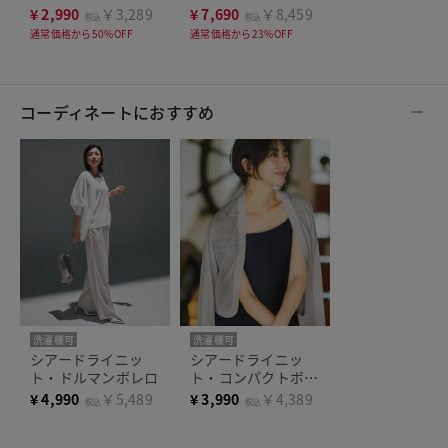
ケット
¥
2,990
￥3,289
¥
7,690
￥8,459
税込
税込
通常価格から50%OFF
通常価格から23%OFF
コーディネートにおすすめ
洗濯機可
洗濯機可
シアードライニッ
シアードライニッ
ト・ドルマンボレロ
ト・コンパクトボレ
ロ
¥
4,990
￥5,489
¥
3,990
￥4,389
税込
税込