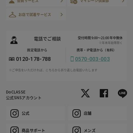
会員サービス
マイレージ倶楽部
お店で試着サービス
電話でご相談
受付時間 9:00～21:00 年中無休
※年末年始等除く
固定電話から
携帯・IP電話から（有料）
0120-178-788
0570-003-003
※ご申告をいただければ、こちらから折り返しお電話いたします
DoCLASSE
公式SNSアカウント
公式
店舗
商品サポート
メンズ