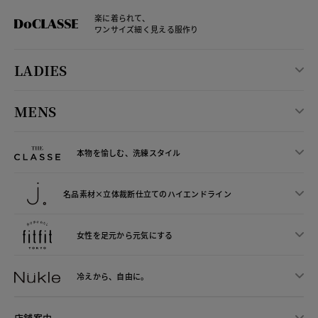
楽に着られて、
ワンサイズ細く見える服作り
LADIES
MENS
本物を愉しむ、洗練スタイル
名品素材×立体裁断仕立ての
ハイエンドライン
女性を足元から
元気にする
冷えから、
自由に。
店舗案内