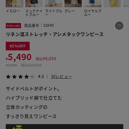
イエロー
ミッドナイ
ライトブル
グレー
ロイヤルブ
トブルー
ー
ルー
この商品をシェアする
商品番号：32849
time sale
リネン混ストレッチ・アシメタックワンピース
リネン混ストレッチ・アシメタックワンピース
¥5,490
税込¥6,039
45
4.3
30レビュー
5,490
¥
6,039
¥
税込
¥
9,990
税込
¥10,989
4.3
30レビュー
LINE
X
メール
サイドベルトがポイント。
ハイブリッド麻で仕立てた
立体カッティングの
すっきり見えワンピース