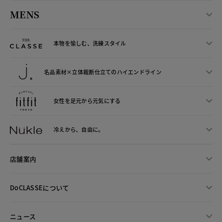
MENS
本物を愉しむ、洗練スタイル
名品素材×立体裁断仕立ての
ハイエンドライン
女性を足元から
元気にする
冷えから、
自由に。
店舗案内
DoCLASSEについて
ニュース