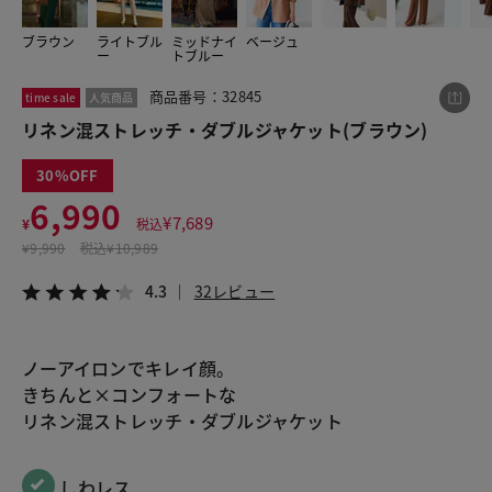
ブラウン
ライトブル
ミッドナイ
ベージュ
ー
トブルー
この商品をシェアする
商品番号：32845
time sale
人気商品
リネン混ストレッチ・ダブルジャケット(ブラウン)
リネン混ストレッチ・ダブルジャケット
¥6,990
税込¥7,689
30
4.3
32レビュー
6,990
¥
7,689
¥
税込
¥
9,990
税込
¥10,989
4.3
32レビュー
LINE
X
メール
ノーアイロンでキレイ顔。
きちんと×コンフォートな
リネン混ストレッチ・ダブルジャケット
 しわレス