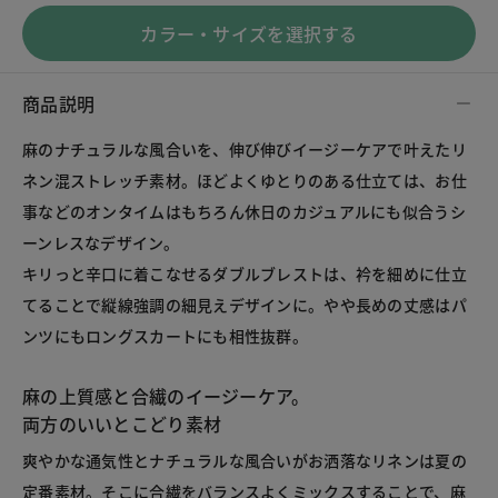
カラー・サイズを選択する
商品説明
麻のナチュラルな風合いを、伸び伸びイージーケアで叶えたリ
ネン混ストレッチ素材。ほどよくゆとりのある仕立ては、お仕
事などのオンタイムはもちろん休日のカジュアルにも似合うシ
ーンレスなデザイン。
キリっと辛口に着こなせるダブルブレストは、衿を細めに仕立
てることで縦線強調の細見えデザインに。やや長めの丈感はパ
ンツにもロングスカートにも相性抜群。
麻の上質感と合繊のイージーケア。
両方のいいとこどり素材
爽やかな通気性とナチュラルな風合いがお洒落なリネンは夏の
定番素材。そこに合繊をバランスよくミックスすることで、麻