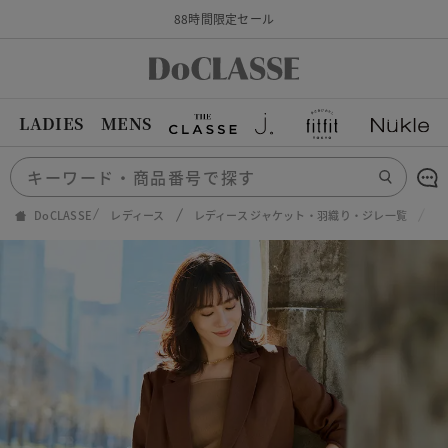
88時間限定セール
LADIES
MENS
DoCLASSE
レディース
レディース ジャケット・羽織り・ジレ一覧
リ