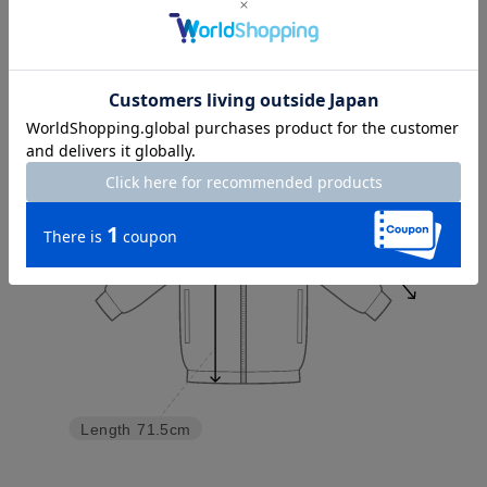
Try this item on
Sleeve length
57cm
Shoulder width
40cm
Width
50.5cm
Length
71.5cm