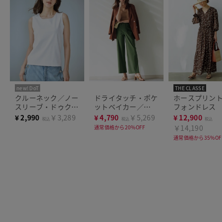
new! DoT
THE CLASSE
まとめ買い対象
クルーネック／ノー
ドライタッチ・ポケ
ホースプリン
スリーブ・ドゥクラ
ットベイカー／
フォンドレス
ッセTシャツ
68cm
¥
2,990
￥3,289
¥
4,790
￥5,269
¥
12,900
税込
税込
税込
￥14,190
通常価格から20%OFF
通常価格から35%OF