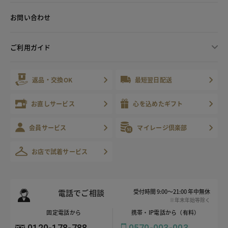
お問い合わせ
ご利用ガイド
返品・交換OK
最短翌日配送
お直しサービス
心を込めたギフト
会員サービス
マイレージ倶楽部
お店で試着サービス
電話でご相談
受付時間 9:00～21:00 年中無休
※年末年始等除く
固定電話から
携帯・IP電話から（有料）
0120-178-788
0570-003-003