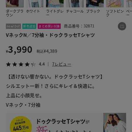
ダークブラ
ホワイト
ライトグレ
チャコール
ブラック
ソフトピン
ペ
ウン
ー
ク
ー
この商品をシェアする
商品番号：32871
new! DoT
新色追加
まとめ買い対象
VネックN／7分袖・ドゥクラッセTシャツ
VネックN／7分袖・ドゥクラッセTシャツ
3,990
¥3,990
税込¥4,389
¥
4,389
¥
税込
4.4
7レビュー
4.4
7レビュー
【透けない響かない。ドゥクラッセTシャツ】
シルエット一新！さらにキレイ＆快適に。
LINE
X
メール
上品に小顔見せ。
Vネック・7分袖