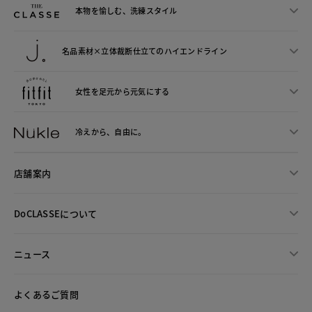
本物を愉しむ、洗練スタイル
名品素材×立体裁断仕立ての
ハイエンドライン
女性を足元から
元気にする
冷えから、
自由に。
店舗案内
DoCLASSEについて
ニュース
よくあるご質問