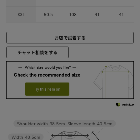
XXL
60.5
108
41
41
お店で試着する
チャット相談をする
Check the recommended size
Try this item on
Sleeve length
40.5cm
Shoulder width
38.5cm
Width
48.5cm