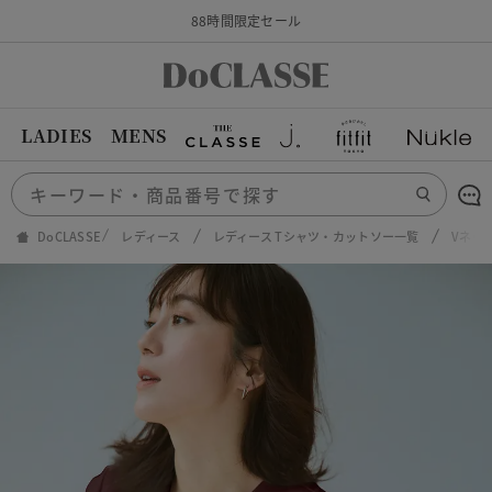
88時間限定セール
LADIES
MENS
DoCLASSE
レディース
レディース Tシャツ・カットソー一覧
Vネッ