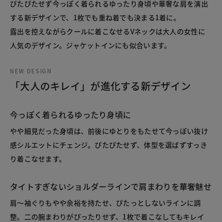
ぴたぴたせず今っぽく着られるゆったり身頃や華奢な肩を演出
する新デザインで、1枚でも重ね着でも決まる1着に。
露出を控えながらクールに着こなせるVネックは大人の女性に
人気のデザイン。ジャケットインにも似合います。
NEW DESIGN
「大人のキレイ」が進化する新デザイン
今っぽく着られるゆったり身頃に
やや細見だった身頃は、前後にゆとりをもたせて今っぽい抜け
感シルエットにチェンジ。ぴたぴたせず、体型を選ばずすっき
り着こなせます。
タイトすぎないショルダーラインで肩まわりを華奢魅せ
肩～袖ぐりもやや余裕を持たせ、ぴたっとしないラインに調
整。二の腕まわりがぴったりせず、1枚で着こなしてもキレイ