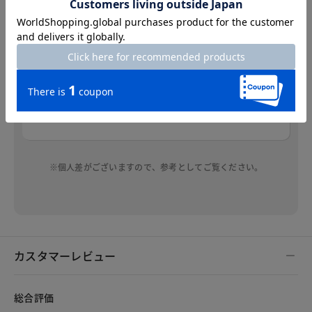
通気性がよくサラリとした肌触りで暑い季節にぴ
ったりです。シルエットはだぶつかずゆとりがあ
り涼しげです。袖の長さも長すぎず短すぎず二の
腕も気になりません。サイズはいつものさいずで
ちょうど良いです。手洗い可なのでこの夏大活躍
しそうです。
※個人差がございますので、参考としてご覧ください。
カスタマーレビュー
総合評価