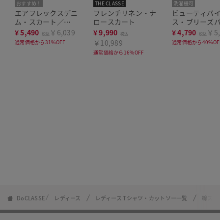
おすすめ！
THE CLASSE
洗濯機可
エアフレックスデニ
フレンチリネン・ナ
ビューティバ
ム・スカート／
ロースカート
ス・ブリーズ
88cm
／70㎝
¥
5,490
￥6,039
¥
9,990
¥
4,790
￥5,
税込
税込
税込
￥10,989
通常価格から31%OFF
通常価格から40%OF
通常価格から16%OFF
DoCLASSE
レディース
レディース Tシャツ・カットソー一覧
綿スラ