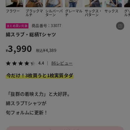
フラワー
ブラックマ
シルバーパ
グレーマル
サックス・
サックス
グ
ルチ
ターン
チ
パターン
ル
この商品をシェアする
商品番号：33077
まとめ買い対象
綿スラブ・総柄Tシャツ
綿スラブ・総柄Tシャツ
3,990
¥3,990
税込¥4,389
¥
4,389
¥
税込
4.4
86レビュー
4.4
86レビュー
今だけ！3枚買うと1枚実質タダ
LINE
X
メール
「抜群の着映え力」と大好評。
綿スラブTシャツが
旬フォルムに更新！