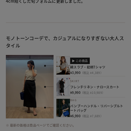
4cm短くした旬フォルムに更新しました。
モノトーンコーデで、カジュアルになりすぎない大人ス
タイル
▶ この商品
綿スラブ・総柄Tシャツ
¥3,990
（税込 ¥4,389）
SKIRT
フレンチリネン・ナロースカート
¥9,990
（税込 ¥10,989）
BAG
バンブーハンドル・リバーシブルト
ートバッグ
¥6,990
（税込 ¥7,689）
※ 最新の価格は商品ページでご確認ください。