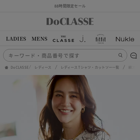
88時間限定セール
LADIES
MENS
DoCLASSE
レディース
レディース Tシャツ・カットソー一覧
綿スラ