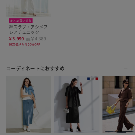
まとめ買い対象
人気商品
綿スラブ・アシメフ
レアチュニック
¥
3,990
￥4,389
税込
通常価格から20%OFF
コーディネートにおすすめ