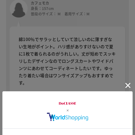
カフェモカ
身長：157cm
普段のサイズ： M 着用サイズ：M
綿100％でサラッとしていて涼しいのに薄すぎな
い生地がポイント。ハリ感がありすけないので夏
に1枚で着られるのがうれしい。丈が短めでスッキ
リしたデザインなのでロングスカートやワイドパ
ンツにあわせてコーディネートしたいです。ゆっ
たり着たい場合はワンサイズアップもおすすめで
す。
あお
身長：157cm
普段のサイズ： M 着用サイズ：M