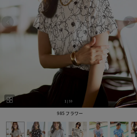
1
|
59
985 フラワー
1
59