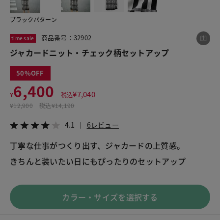
ブラックパターン
この商品をシェアする
商品番号：32902
time sale
ジャカードニット・チェック柄セットアップ
ジャカードニット・チェック柄セットアップ
50
¥6,400
税込¥7,040
6,400
4.1
6レビュー
¥
7,040
¥
税込
¥
12,900
税込
¥14,190
4.1
6レビュー
丁寧な仕事がつくり出す、ジャカードの上質感。
LINE
X
メール
きちんと装いたい日にもぴったりのセットアップ
カラー・サイズを選択する