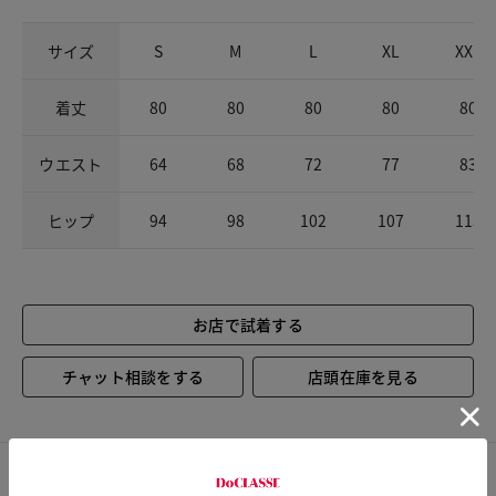
サイズ
S
M
L
XL
XXL
着丈
80
80
80
80
80
ウエスト
64
68
72
77
83
ヒップ
94
98
102
107
113
お店で試着する
チャット相談をする
店頭在庫を見る
カスタマーレビュー