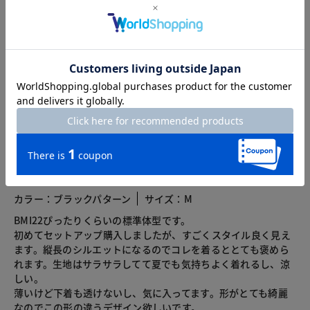
総合評価
4.1
6レビュー
2026.08.01
スイカバー
身長164.5cm
体型普通
カラー：ブラックパターン
サイズ：M
BMI22ぴったりくらいの標準体型です。
初めてセットアップ購入しましたが、すごくスタイル良く見え
ます。縦長のシルエットになるのでコレを着るととても褒めら
れます。生地はサラサラしてて夏でも気持ちよく着れるし、涼
しい。
薄いけど下着も透けないし、気に入ってます。形がとても綺麗
なのでこの形の違うデザイン欲しいです。