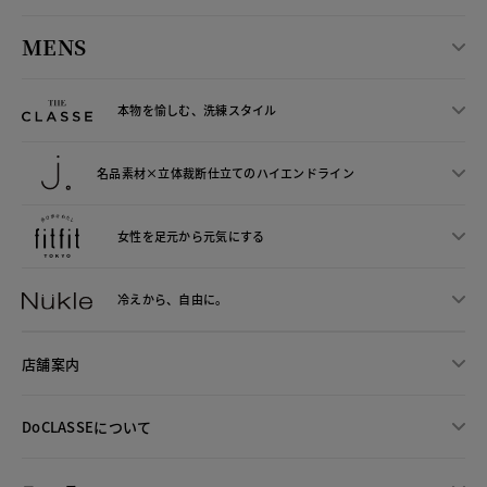
MENS
本物を愉しむ、洗練スタイル
名品素材×立体裁断仕立ての
ハイエンドライン
女性を足元から
元気にする
冷えから、
自由に。
店舗案内
DoCLASSEについて