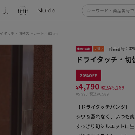
イタッチ・切替ストレート／63cm
商品番号：329
time sale
丈違い
ドライタッチ・切替
20
4,790
¥
¥
5,269
税込
¥
5,990
税込
¥6,589
【ドライタッチパンツ】
シワ＆蒸れなく、いつも爽
すっきり旬シルエットに生