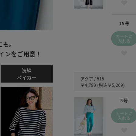
15号
カートに
入れる
にも。
インをご用意！
洗練
ベイカー
アクア / 515
￥4,790
(税込
￥5,269
)
5号
カートに
入れる