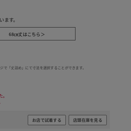
います。
68㎝丈はこちら＞
ージで「丈詰め」にて寸法を選択することができます。
た。
。
オフホワイト
お店で試着する
店頭在庫を見る