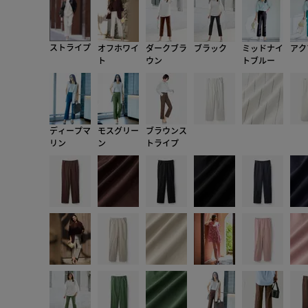
ストライプ
オフホワイ
ダークブラ
ブラック
ミッドナイ
アク
ト
ウン
トブルー
ディープマ
モスグリー
ブラウンス
リン
ン
トライプ