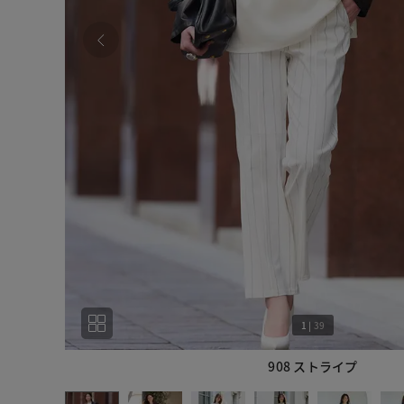
1
|
39
908 ストライプ