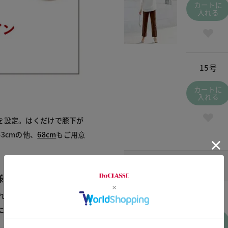
カートに
入れる
15号
カートに
入れる
を設定。はくだけで膝下が
3cmの他、
68cm
もご用意
ブラック / 090
￥4,790
(税込
￥5,269
)
様
れい見え。両脇には飾りボ
5号
にもすっきり美しく。
カートに
入れる