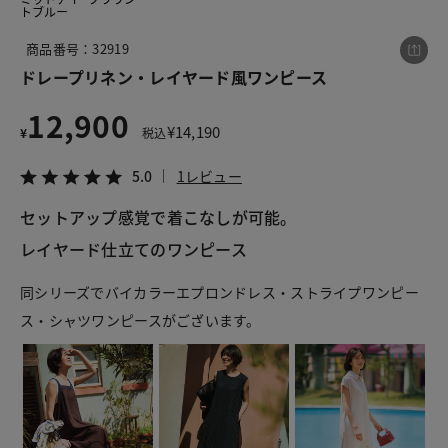
トブルー
商品番号：32919
この商品をシェアする
ドレープリネン・レイヤード風ワンピース
12,900
ドレープリネン・レイヤード風ワンピース
¥
14,190
¥
税込
¥12,900
税込¥14,190
5.0
1レビュー
5.0
1レビュー
セットアップ感覚で着こなしが可能。
レイヤード仕立てのワンピース
同シリーズでバイカラーエプロンドレス・ストライプワンピー
LINE
X
メール
ス・シャツワンピースがございます。