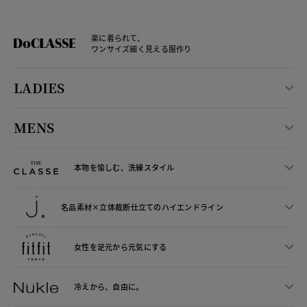
楽に着られて、
ワンサイズ細く見える服作り
LADIES
MENS
本物を愉しむ、洗練スタイル
名品素材×立体裁断仕立ての
ハイエンドライン
女性を足元から
元気にする
冷えから、
自由に。