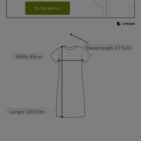
Try this item on
Sleeve length
27.5cm
Width
49cm
Length
120.5cm