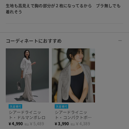
生地も高見えで胸の部分が２枚になってるから ブラ無しでも
着れそう
コーディネートにおすすめ
洗濯機可
洗濯機可
シアードライニッ
シアードライニッ
ト・ドルマンボレロ
ト・コンパクトボレ
ロ
¥
4,990
￥5,489
¥
3,990
￥4,389
税込
税込