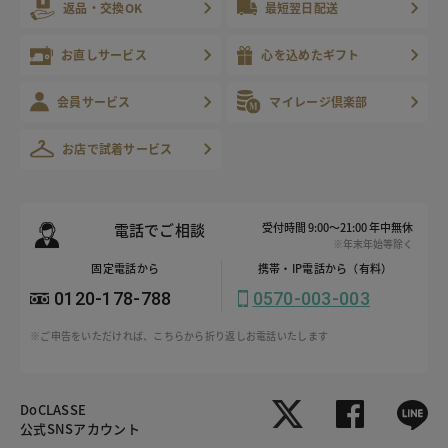
返品・交換OK
最短翌日配送
お直しサービス
心を込めたギフト
会員サービス
マイレージ倶楽部
お店で試着サービス
電話でご相談
受付時間 9:00～21:00 年中無休
※年末年始等除く
固定電話から
携帯・IP電話から（有料）
0120-178-788
0570-003-003
※ご申告をいただければ、こちらから折り返しお電話いたします
DoCLASSE
公式SNSアカウント