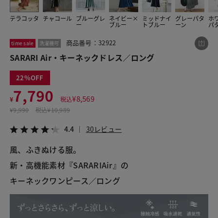
テラコッタ
チャコール
ブルーグレ
ネイビー×
ミッドナイ
グレーパタ
ホ
ー
ブルー
トブルー
ーン
パ
この商品をシェアする
商品番号：32922
time sale
洗濯機可
SARARI Air・キーネックドレス／ロング
SARARI Air・キーネックドレス／ロング
¥7,790
税込¥8,569
22
4.4
30レビュー
7,790
¥
8,569
¥
税込
¥
9,990
税込
¥10,989
4.4
30レビュー
LINE
X
メール
風、ふきぬける服。
新・高機能素材『SARARIAir』の
キーネックワンピース／ロング