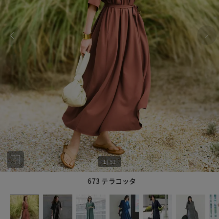
1
|
51
673 テラコッタ
1
51