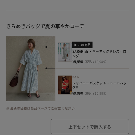
きらめきバッグで夏の華やかコーデ
▶ この商品
SARARIair・キーネックドレス／ロ
ング
¥9,990
（税込 ¥10,989）
BAG
シャイニーバスケット・トートバッ
グM
¥9,990
（税込 ¥10,989）
※ 最新の価格は商品ページでご確認ください。
上下セットで購入する