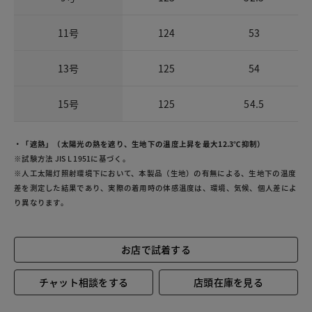
11号
124
53
13号
125
54
15号
125
54.5
・「遮熱」（太陽光の熱を遮り、生地下の温度上昇を最大12.3℃抑制）
※試験方法 JIS L 1951に基づく。
※人工太陽灯照射環境下において、本製品（生地）の有無による、生地下の温度
差を測定した結果であり、実際の着用時の体感温度は、環境、気候、個人差によ
り異なります。
お店で試着する
チャット相談をする
店頭在庫を見る