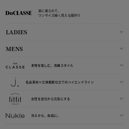
楽に着られて、
ワンサイズ細く見える服作り
LADIES
MENS
本物を愉しむ、洗練スタイル
名品素材×立体裁断仕立ての
ハイエンドライン
女性を足元から
元気にする
冷えから、
自由に。