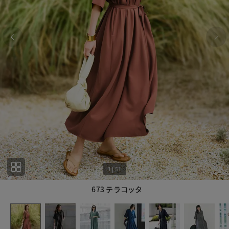
1
|
51
673 テラコッタ
1
51