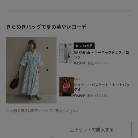
きらめきバッグで夏の華やかコーデ
▶ この商品
SARARIair・キーネックドレス／ロ
ング
¥9,990
（税込 ¥10,989）
BAG
シャイニーバスケット・トートバッ
グM
¥9,990
（税込 ¥10,989）
※ 最新の価格は商品ページでご確認ください。
上下セットで購入する