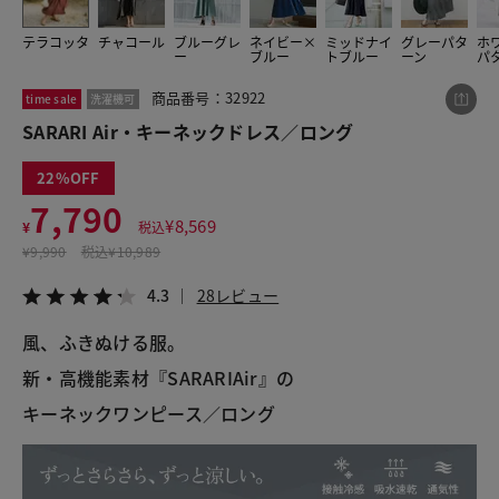
テラコッタ
チャコール
ブルーグレ
ネイビー×
ミッドナイ
グレーパタ
ホ
ー
ブルー
トブルー
ーン
パ
この商品をシェアする
商品番号：32922
time sale
洗濯機可
SARARI Air・キーネックドレス／ロング
SARARI Air・キーネックドレス／ロング
¥7,790
税込¥8,569
22
4.3
28レビュー
7,790
¥
8,569
¥
税込
¥
9,990
税込
¥10,989
4.3
28レビュー
LINE
X
メール
風、ふきぬける服。
新・高機能素材『SARARIAir』の
キーネックワンピース／ロング