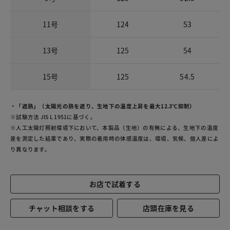
11号
124
53
13号
125
54
15号
125
54.5
・「遮熱」（太陽光の熱を遮り、生地下の温度上昇を最大12.3℃抑制）
※試験方法 JIS L 1951に基づく。
※人工太陽灯照射環境下において、本製品（生地）の有無による、生地下の温度
差を測定した結果であり、実際の着用時の体感温度は、環境、気候、個人差によ
り異なります。
お店で試着する
チャット相談をする
店頭在庫を見る