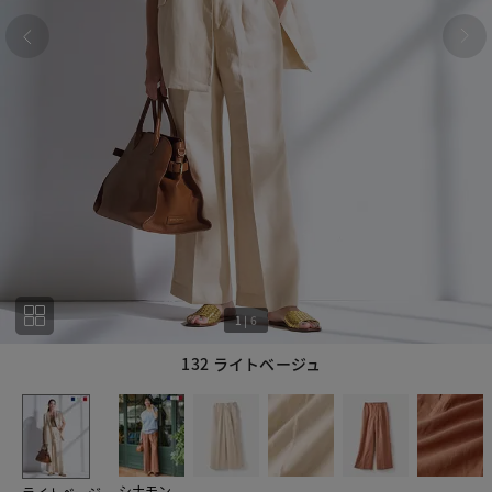
1
|
6
132 ライトベージュ
1
6
シナモン