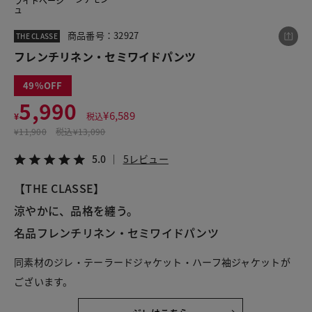
ライトベージ
ュ
商品番号：32927
THE CLASSE
この商品をシェアする
フレンチリネン・セミワイドパンツ
49
フレンチリネン・セミワイドパンツ
5,990
¥5,990
税込¥6,589
¥
6,589
¥
税込
5.0
5レビュー
¥
11,900
税込
¥13,090
5.0
5レビュー
【THE CLASSE】
LINE
X
メール
涼やかに、品格を纏う。
名品フレンチリネン・セミワイドパンツ
同素材のジレ・テーラードジャケット・ハーフ袖ジャケットが
ございます。