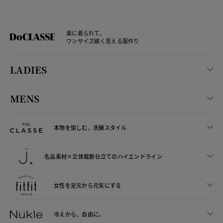
楽に着られて、
ワンサイズ細く見える服作り
LADIES
MENS
本物を愉しむ、洗練スタイル
名品素材×立体裁断仕立ての
ハイエンドライン
女性を足元から
元気にする
冷えから、
自由に。