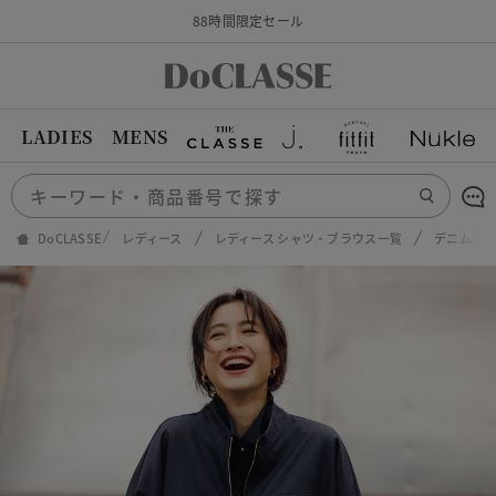
88時間限定セール
LADIES
MENS
DoCLASSE
レディース
レディース シャツ・ブラウス一覧
デニムライ