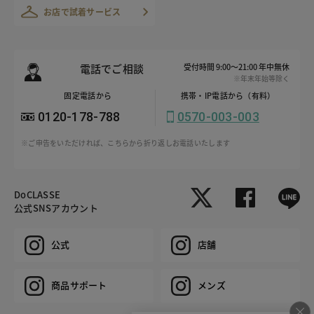
お店で試着サービス
電話でご相談
受付時間 9:00～21:00 年中無休
※年末年始等除く
固定電話から
携帯・IP電話から（有料）
0120-178-788
0570-003-003
※ご申告をいただければ、こちらから折り返しお電話いたします
DoCLASSE
公式SNSアカウント
公式
店舗
商品サポート
メンズ