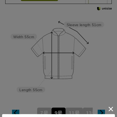
Sleeve length
51cm
Width
55cm
Length
55cm
7号
9号
11号
13号