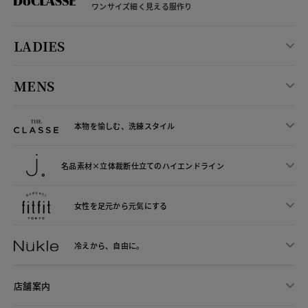
ワンサイズ細く見える服作り
LADIES
MENS
本物を愉しむ、洗練スタイル
名品素材×立体裁断仕立ての
ハイエンドライン
女性を足元から
元気にする
冷えから、
自由に。
店舗案内