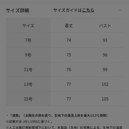
サイズ詳細
サイズガイドは
こちら
サイズ
着丈
バスト
7号
74
93
9号
75
96
11号
76
99
13号
77
102
15号
77
105
・「遮熱」（太陽光の熱を遮り、生地下の温度上昇を最大12.3℃抑制）
※試験方法 JIS L 1951に基づく。
※人工太陽灯照射環境下において、本製品（生地）の有無による、生地下の温度