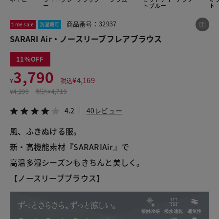
ー
トブルー
ト
商品番号：32937
time sale
洗濯機可
この商品をシェアする
SARARI Air・ノースリーブフレアブラウス
11
SARARI Air・ノースリーブフレアブラウス
3,790
¥3,790
税込¥4,169
¥
4,169
¥
税込
4.2
40レビュー
¥
4,290
税込
¥4,719
4.2
40レビュー
風、ふきぬける服。
LINE
X
メール
新・高機能素材『SARARIAir』で
高温多湿シーズンもきちんと美しく。
【ノースリーブブラウス】