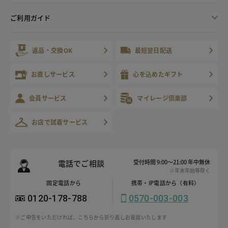
ご利用ガイド
返品・交換OK
最短翌日配送
お直しサービス
心を込めたギフト
会員サービス
マイレージ倶楽部
お店で試着サービス
電話でご相談
受付時間 9:00～21:00 年中無休
※年末年始等除く
固定電話から
携帯・IP電話から（有料）
0120-178-788
0570-003-003
※ご申告をいただければ、こちらから折り返しお電話いたします