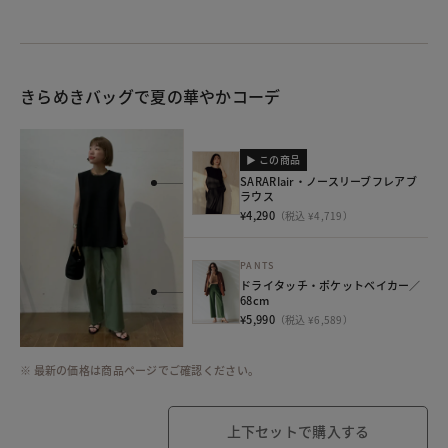
きらめきバッグで夏の華やかコーデ
▶ この商品
SARARIair・ノースリーブフレアブ
ラウス
¥4,290
（税込 ¥4,719）
PANTS
ドライタッチ・ポケットベイカー／
68cm
¥5,990
（税込 ¥6,589）
※ 最新の価格は商品ページでご確認ください。
上下セットで購入する