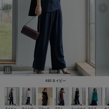
1
|
36
480 ネイビー
1
36
ネイビー
ライトグレ
ブラック
プラム
ミッドナイ
アクア
オ