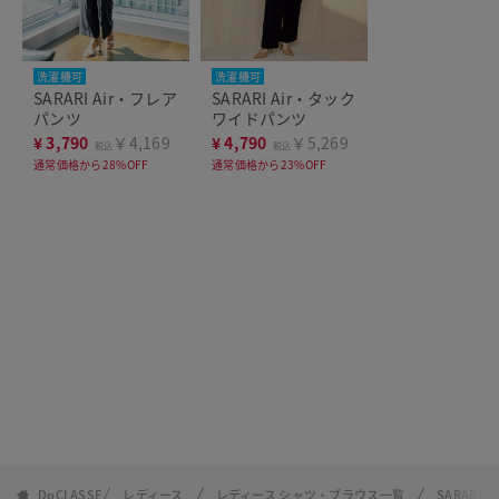
洗濯機可
洗濯機可
SARARI Air・フレア
SARARI Air・タック
パンツ
ワイドパンツ
¥
3,790
￥4,169
¥
4,790
￥5,269
税込
税込
通常価格から28%OFF
通常価格から23%OFF
DoCLASSE
レディース
レディース シャツ・ブラウス一覧
SARARI