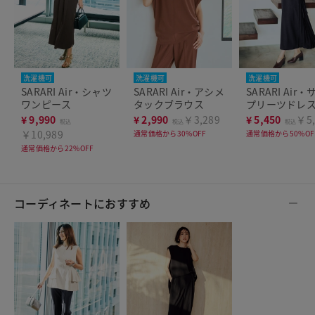
洗濯機可
洗濯機可
洗濯機可
SARARI Air・シャツ
SARARI Air・アシメ
SARARI Air
ワンピース
タックブラウス
プリーツドレ
¥
9,990
¥
2,990
￥3,289
¥
5,450
￥5,
税込
税込
税込
￥10,989
通常価格から30%OFF
通常価格から50%OF
通常価格から22%OFF
コーディネートにおすすめ