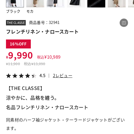
ブラック
モカ
この商品をシェアする
商品番号：32941
THE CLASSE
フレンチリネン・ナロースカート
フレンチリネン・ナロースカート
16
¥9,990
税込¥10,989
9,990
4.5
2レビュー
¥
10,989
¥
税込
¥
11,900
税込
¥13,090
4.5
2レビュー
【THE CLASSE】
LINE
X
メール
涼やかに、品格を纏う。
名品フレンチリネン・ナロースカート
同素材のハーフ袖ジャケット・テーラードジャケットがござい
ます。