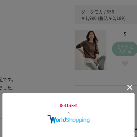
ー
ダークモカ / 656
￥1,990
(税込
￥2,189
)
S
カートに
入れる
足です。
でした。
交換・返品はお気軽に！
△：残りわずか
～頃お届け：入荷次第、お届け。
再入荷予約：メールでお知らせ。