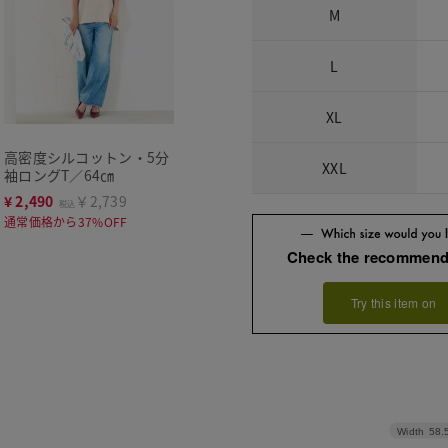
M
L
XL
高密度シルコットン・5分
XXL
袖ロングT／64㎝
¥
2,490
￥2,739
税込
通常価格から37%OFF
Check the recommend
Try this item on
Width
58.