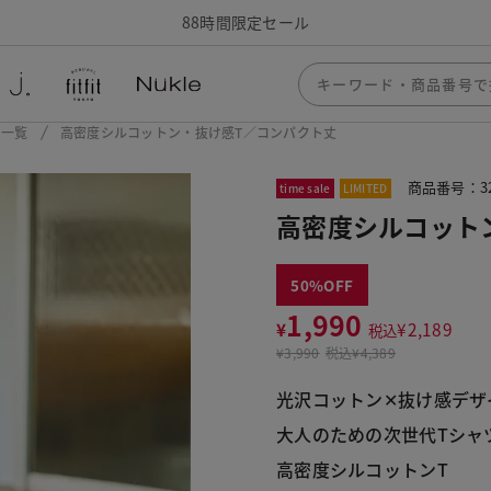
88時間限定セール
ー一覧
高密度シルコットン・抜け感T／コンパクト丈
商品番号：32
time sale
LIMITED
高密度シルコット
50
1,990
¥
¥
2,189
税込
¥
3,990
税込
¥4,389
光沢コットン✕抜け感デザ
大人のための次世代Tシャ
高密度シルコットンT