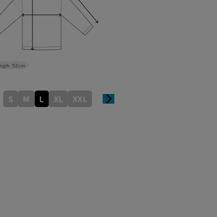
ngth
52cm
S
M
L
XL
XXL