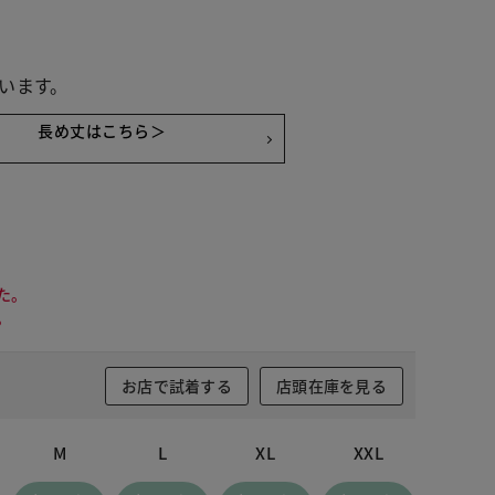
います。
長め丈はこちら＞
た。
。
お店で試着する
店頭在庫を見る
M
L
XL
XXL
 ブラック