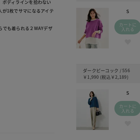
。ボディラインを拾わない
人が1枚でサマになるアイテ
S
カートに
らでも着られる２WAYデザ
入れる
ダークピーコック / 556
￥1,990
(税込
￥2,189
)
S
カートに
入れる