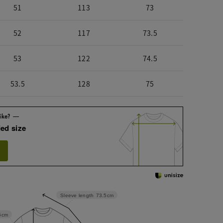
51
113
73
52
117
73.5
53
122
74.5
53.5
128
75
ed size
Sleeve length
73.5cm
5cm