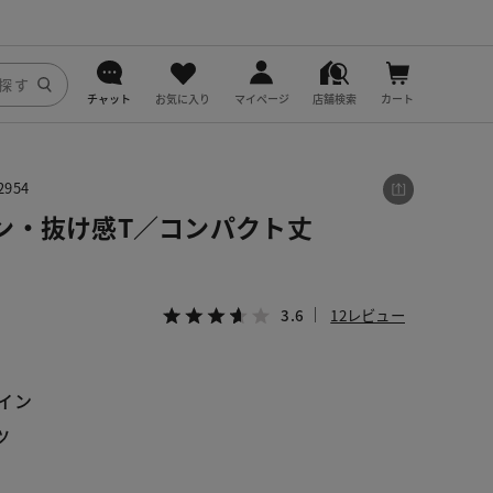
チャット
お気に入り
マイページ
店舗検索
カート
DoCLASSE
954
j.
ン・抜け感T／コンパクト丈
fitfit
3.6
12レビュー
イン
ツ