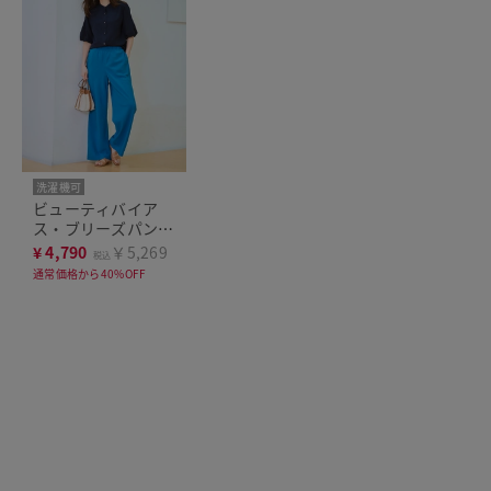
洗濯機可
ビューティバイア
ス・ブリーズパンツ
／70㎝
¥
4,790
￥5,269
税込
通常価格から40%OFF