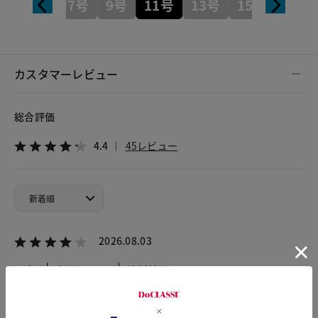
7号
9号
11号
13号
15号
カスタマーレビュー
総合評価
4.4
45レビュー
2026.08.03
Kako
身長160cm
体型普通
カラー：ダークブラウン
サイズ：9号
生地は色によっては 安っぽく見られるかも？ですが 形はい