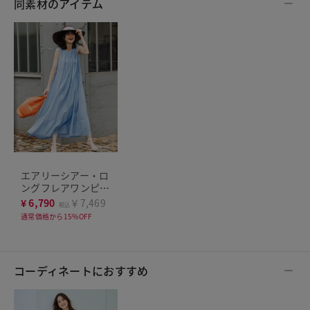
同素材のアイテム
エアリーシアー・ロ
ングフレアワンピー
ス
¥
6,790
￥7,469
税込
通常価格から15%OFF
コーディネートにおすすめ