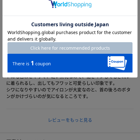
いし 涼しいので 簡単なお出かけにはいいと思います
2026.08.01
Tommy
身長155cm
カラー：ライトグレー
サイズ：9号
ライトグレー、９号を購入しました。
涼しげで何にでも合わせやすい色です。形もパンツにもスカー
トにも合わせやすく、軽い素材なので、裾をインしてもきれい
に着られるし、出してもフワッと可愛らしい印象です。
シワになりやすいのでアイロンが大変なのと、首の後ろのボタ
ンがかけづらいのが気になるところです。
レビューをもっと見る