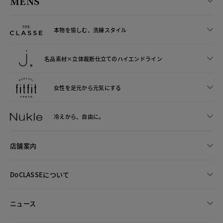
MENS
本物を愉しむ、洗練スタイル
名品素材×立体裁断仕立ての
ハイエンドライン
女性を足元から
元気にする
冷えから、
自由に。
店舗案内
DoCLASSEについて
ニュース