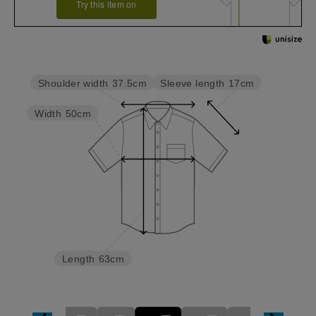
Try this item on
Sleeve length
17cm
Shoulder width
37.5cm
Width
50cm
Length
63cm