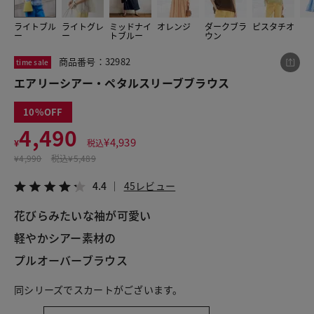
ライトブル
ライトグレ
ミッドナイ
オレンジ
ダークブラ
ピスタチオ
ー
ー
トブルー
ウン
この商品をシェアする
商品番号：32982
time sale
エアリーシアー・ペタルスリーブブラウス
エアリーシアー・ペタルスリーブブラウス
¥4,490
税込¥4,939
10
4.4
45レビュー
4,490
¥
4,939
¥
税込
¥
4,990
税込
¥5,489
4.4
45レビュー
LINE
X
メール
花びらみたいな袖が可愛い
軽やかシアー素材の
プルオーバーブラウス
同シリーズでスカートがございます。