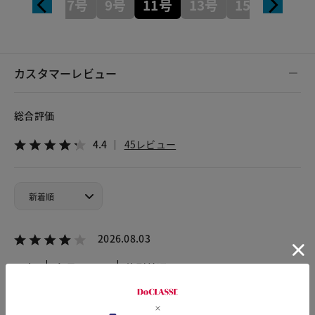
7号
9号
11号
13号
15号
カスタマーレビュー
総合評価
4.4
45レビュー
2026.08.03
Kako
身長160cm
体型普通
カラー：ダークブラウン
サイズ：9号
生地は色によっては 安っぽく見られるかも？ですが 形はい