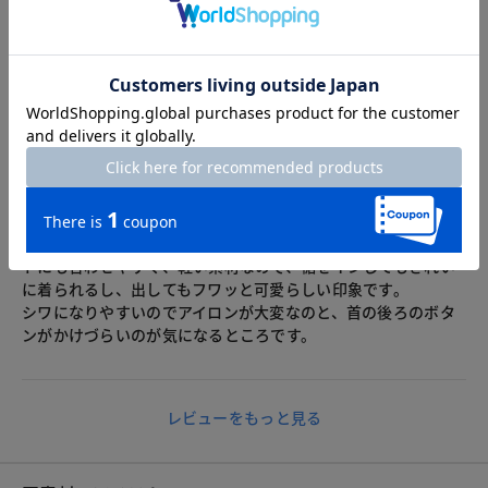
いし 涼しいので 簡単なお出かけにはいいと思います
2026.08.01
Tommy
身長155cm
カラー：ライトグレー
サイズ：9号
ライトグレー、９号を購入しました。
涼しげで何にでも合わせやすい色です。形もパンツにもスカー
トにも合わせやすく、軽い素材なので、裾をインしてもきれい
に着られるし、出してもフワッと可愛らしい印象です。
シワになりやすいのでアイロンが大変なのと、首の後ろのボタ
ンがかけづらいのが気になるところです。
レビューをもっと見る