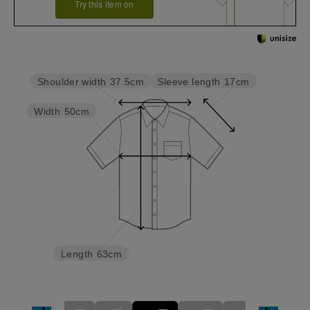
Try this item on
Sleeve length
17cm
Shoulder width
37.5cm
Width
50cm
Length
63cm