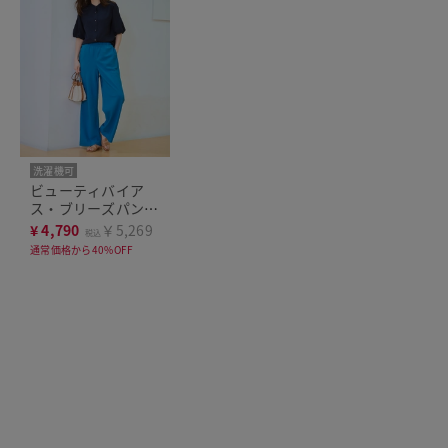
洗濯機可
ビューティバイア
ス・ブリーズパンツ
／70㎝
¥
4,790
￥5,269
税込
通常価格から40%OFF