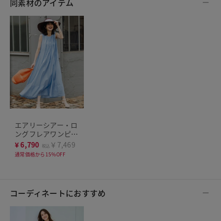
同素材のアイテム
エアリーシアー・ロ
ングフレアワンピー
ス
¥
6,790
￥7,469
税込
通常価格から15%OFF
コーディネートにおすすめ