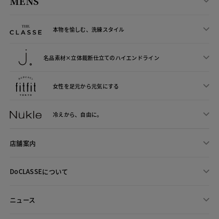
MENS
本物を愉しむ、洗練スタイル
名品素材×立体裁断仕立ての
ハイエンドライン
女性を足元から
元気にする
冷えから、
自由に。
店舗案内
DoCLASSEについて
ニュース