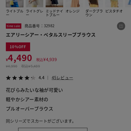
ライトブル
ライトグレ
ミッドナイ
オレンジ
ダークブラ
ピスタチオ
ー
ー
トブルー
ウン
この商品をシェアする
商品番号：32982
time sale
エアリーシアー・ペタルスリーブブラウス
エアリーシアー・ペタルスリーブブラウス
¥4,490
税込¥4,939
10
4.4
45レビュー
4,490
¥
4,939
¥
税込
¥
4,990
税込
¥5,489
4.4
45レビュー
LINE
X
メール
花びらみたいな袖が可愛い
軽やかシアー素材の
プルオーバーブラウス
同シリーズでスカートがございます。