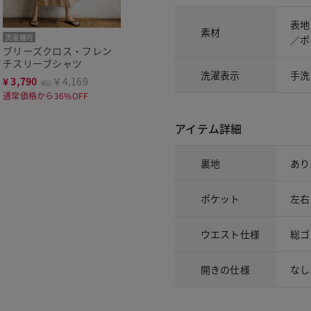
表地
素材
洗濯機可
／ポ
ブリーズクロス・フレン
チスリーブシャツ
洗濯表示
手洗
¥
3,790
￥4,169
税込
通常価格から36%OFF
アイテム詳細
裏地
あり
ポケット
左右
ウエスト仕様
総ゴ
開きの仕様
なし