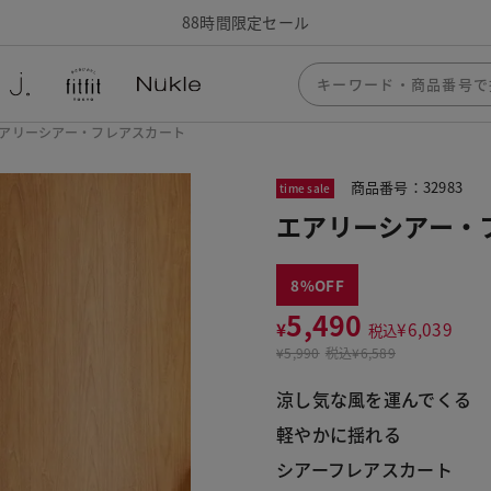
88時間限定セール
アリーシアー・フレアスカート
商品番号：32983
time sale
エアリーシアー・
8
5,490
¥
¥
6,039
税込
¥
5,990
税込
¥6,589
涼し気な風を運んでくる
軽やかに揺れる
シアーフレアスカート