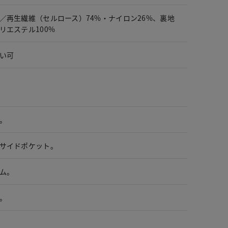
／再生繊維（セルロース）74%・ナイロン26%、裏地
リエステル100%
い可
。
サイドポケット。
ム。
。