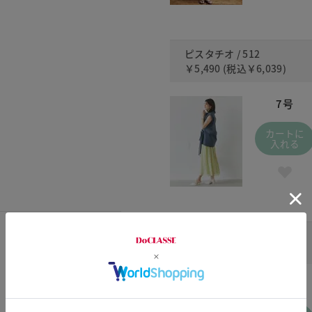
ピスタチオ / 512
￥5,490
(税込
￥6,039
)
7号
カートに
入れる
ライトブルー / 409
￥5,490
(税込
￥6,039
)
7号