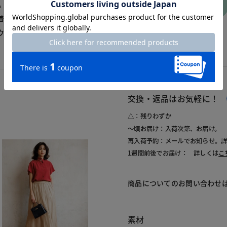
カートに
。
入れる
着ることが多いのですが、
ウエスト位置で、重くなり
交換・返品はお気軽に！
△：残りわずか
～頃お届け：入荷次第、お届け。
再入荷予約：メールでお知らせ。
1週間前後でお届け： 詳しくは
こ
商品についてのお問い合わせ
素材