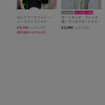
new! DoT
まとめ買い対象
カットワークコットン・
ボートネック・フレンチ
ノースリーブシャツ
袖／スーピマN・ドゥクラ
ッセTシャツ
¥
5,790
￥6,369
¥
3,990
￥4,389
税込
税込
通常価格から27%OFF