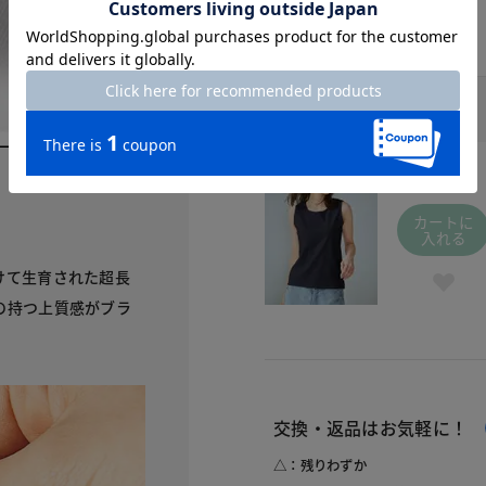
ミッドナイトブルー / 490
￥2,990
(税込
￥3,289
)
S
カートに
入れる
けて生育された超長
の持つ上質感がブラ
交換・返品はお気軽に！
△：残りわずか