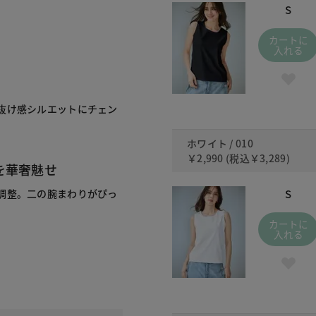
S
カートに
入れる
抜け感シルエットにチェン
ホワイト / 010
￥2,990
(税込
￥3,289
)
を華奢魅せ
調整。二の腕まわりがぴっ
S
カートに
入れる