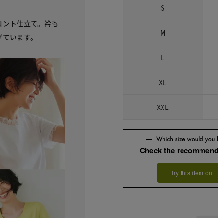
S
ロント仕立て。衿も
M
げています。
L
XL
XXL
Check the recommend
Try this item on