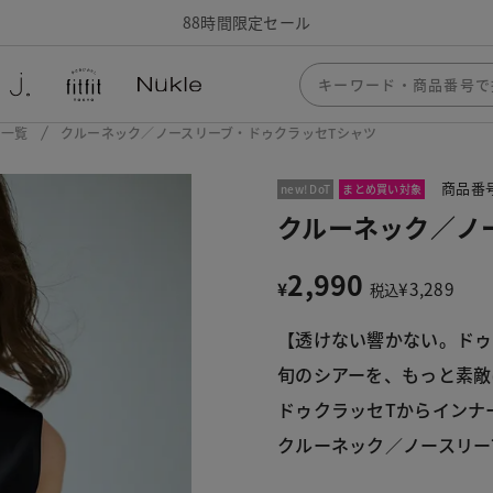
88時間限定セール
ー一覧
クルーネック／ノースリーブ・ドゥクラッセTシャツ
商品番号
new! DoT
まとめ買い対象
クルーネック／ノ
2,990
¥
¥
3,289
税込
【透けない響かない。ドゥ
旬のシアーを、もっと素敵
ドゥクラッセTからインナ
クルーネック／ノースリー