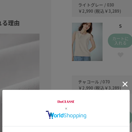
ライトグレー / 030
￥2,990
(税込
￥3,289
)
れる理由
S
カートに
入れる
チャコール / 070
￥2,990
(税込
￥3,289
)
S
カートに
入れる