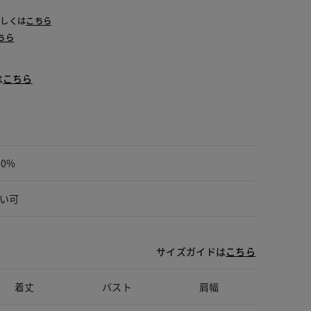
詳しくは
こちら
ちら
は
こちら
00%
い可
サイズガイドは
こちら
着丈
バスト
肩幅