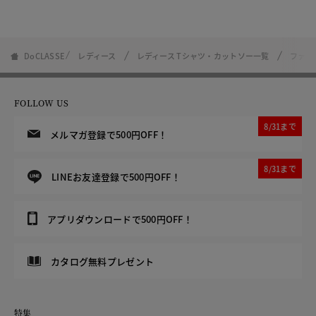
DoCLASSE
レディース
レディース Tシャツ・カットソー一覧
ファネ
FOLLOW US
8/31まで
メルマガ登録で500円OFF！
8/31まで
LINEお友達登録で500円OFF！
アプリダウンロードで500円OFF！
カタログ無料プレゼント
特集