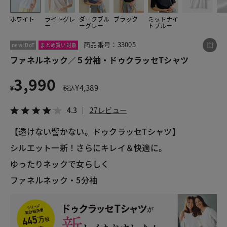
ホワイト
ライトグレ
ダークブル
ブラック
ミッドナイ
ー
ーグレー
トブルー
この商品をシェアする
商品番号：33005
new! DoT
まとめ買い対象
ファネルネック／５分袖・ドゥクラッセTシャツ
ファネルネック／５分袖・ドゥクラッセTシャツ
3,990
¥3,990
税込¥4,389
¥
4,389
¥
税込
4.3
27レビュー
4.3
27レビュー
【透けない響かない。ドゥクラッセTシャツ】
シルエット一新！さらにキレイ＆快適に。
LINE
X
メール
ゆったりネックで女らしく
ファネルネック・5分袖