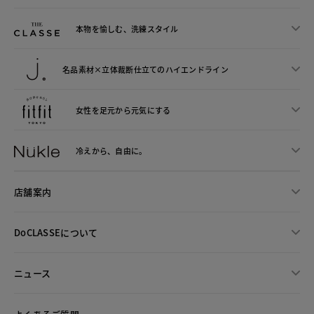
本物を愉しむ、洗練スタイル
名品素材×立体裁断仕立ての
ハイエンドライン
女性を足元から
元気にする
冷えから、
自由に。
店舗案内
DoCLASSEについて
ニュース