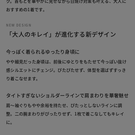
ク。首もとを華やかに見せながら日焼け対策も叶える、大人に
おすすめの1着です。
NEW DESIGN
「大人のキレイ」が進化する新デザイン
今っぽく着られるゆったり身頃に
やや細見だった身頃は、前後にゆとりをもたせて今っぽい抜け
感シルエットにチェンジ。ぴたぴたせず、体型を選ばずすっき
り着こなせます。
タイトすぎないショルダーラインで肩まわりを華奢魅せ
肩～袖ぐりもやや余裕を持たせ、ぴたっとしないラインに調
整。二の腕まわりがぴったりせず、1枚で着こなしてもキレイ
に。