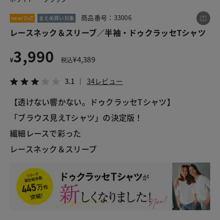
商品番号：33006
new! DoT
まとめ買い対象
レースネック＆スリーブ／半袖・ドゥクラッセTシャツ
この商品をシェアする
3,990
¥
4,389
レースネック＆スリーブ／半袖・ドゥクラッセTシャ
¥
税込
ツ
3.1
34レビュー
¥3,990
税込¥4,389
3.1
34レビュー
【透けない響かない。ドゥクラッセTシャツ】
「ブラウス見えTシャツ」の決定版！
繊細レースで彩った
LINE
X
メール
レースネック＆スリーブ