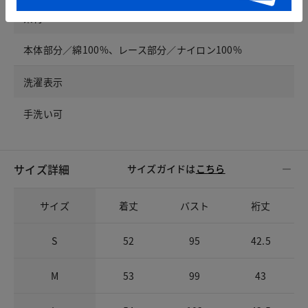
素材
本体部分／綿100%、レース部分／ナイロン100%
洗濯表示
手洗い可
サイズ詳細
サイズガイドは
こちら
サイズ
着丈
バスト
裄丈
S
52
95
42.5
M
53
99
43