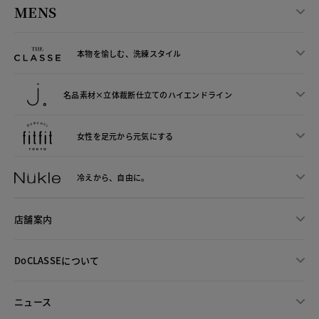
MENS
本物を愉しむ、洗練スタイル
名品素材×立体裁断仕立ての
ハイエンドライン
女性を足元から
元気にする
冷えから、
自由に。
店舗案内
DoCLASSEについて
ニュース