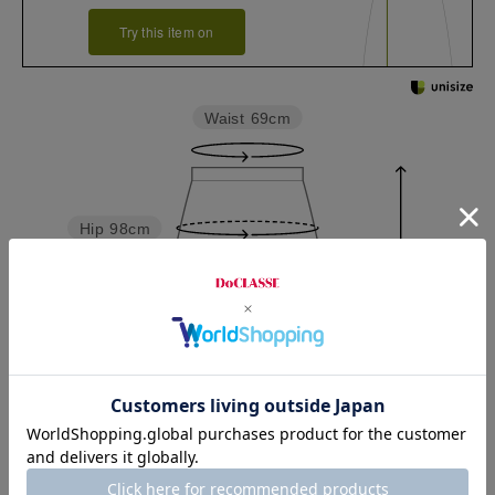
Try this item on
Waist
69cm
Hip
98cm
Length
91cm