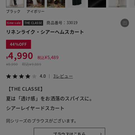
ブラック
アイボリー
この商品をシェアする
商品番号：33019
time sale
THE CLASSE
リネンライク・シアーヘムスカート
リネンライク・シアーヘムスカート
44
¥4,990
税込¥5,489
4,990
4.0
3レビュー
¥
5,489
¥
税込
¥
8,990
税込
¥9,889
4.0
3レビュー
【THE CLASSE】
LINE
X
メール
夏は「透け感」をお洒落のスパイスに。
シアーレイヤードスカート
同シリーズのブラウスがございます。
ブラウスはこちら