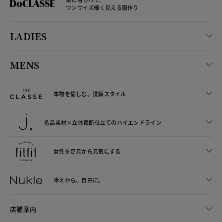
ワンサイズ細く見える服作り
LADIES
MENS
本物を愉しむ、洗練スタイル
名品素材×立体裁断仕立ての
ハイエンドライン
女性を足元から
元気にする
冷えから、
自由に。
店舗案内