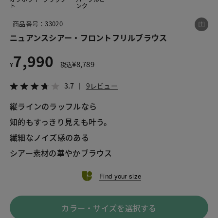
ト
ンク
商品番号：33020
この商品をシェアする
ニュアンスシアー・フロントフリルブラウス
7,990
ニュアンスシアー・フロントフリルブラウス
¥
8,789
¥
税込
¥7,990
税込¥8,789
3.7
9レビュー
3.7
9レビュー
縦ラインのラッフルなら
知的もすっきり見えも叶う。
繊細なノイズ感のある
LINE
X
メール
シアー素材の華やかブラウス
Find your size
カラー・サイズを選択する