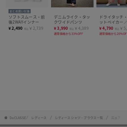
まとめ買い対象
ソフトスムース・前
デニムライク・タッ
ドライタッチ
後2WAYインナー
クワイドパンツ
ットベイカー
68cm
¥
2,490
￥2,739
¥
3,990
￥4,389
¥
4,790
￥5,
税込
税込
税込
通常価格から33%OFF
通常価格から20%OF
DoCLASSE
レディース
レディース シャツ・ブラウス一覧
ニュアン