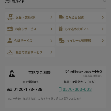
ご利用ガイド
返品・交換OK
最短翌日配送
お直しサービス
心を込めたギフト
会員サービス
マイレージ倶楽部
お店で試着サービス
電話でご相談
受付時間 9:00～21:00 年中無休
※年末年始等除く
固定電話から
携帯・IP電話から（有料）
0120-178-788
0570-003-003
※ご申告をいただければ、こちらから折り返しお電話いたします