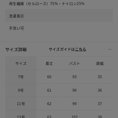
再生繊維（セルロース）75%・ナイロン25%
洗濯表示
手洗い可
サイズ詳細
サイズガイドは
こちら
サイズ
着丈
バスト
肩幅
7号
60
93
35
9号
61
96
36
11号
62
99
37
13号
63
102
38