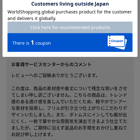
カラー：オフホワイト
サイズ：7号
口コミが良かったので、かなり期待して、白を購入。160cm45
キロの細身体型ですが、7号でちょうどでした。ただ、生地が
薄すぎてシースルーのようで。。ちょっと安っぽく見える気が
して、残念ですが返品しました。もう少し生地に厚みが欲しか
ったです。あと、丈がもう少し短かければ、外に出してもかわ
いいのに。。と思いました。
お客様サービスセンターからのコメント
レビューへのご投稿ありがとうございます。
この度は、商品の素材感や着丈について残念な思いをさせ
てしまい申し訳ございません。こちらの商品は、トレンド
感のある透け感を楽しんでいただくため、軽やかでシアー
な素材を採用し、フリルが引き立つ仕上がりにこだわりデ
ザインいたしました。また、ボトムスにインしても裾が出
にくく、一枚で華やかな雰囲気を演出できるよう仕立てた
ましたが、ご期待に沿えず返品のお手間をおかけし重ねて
お詫び申し上げます。