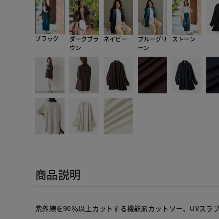
ブラック
ダークブラ
ネイビー
ブルーグリ
ストーン
ウン
ーン
商品説明
紫外線を90％以上カットする機能派カットソー、UVスラ