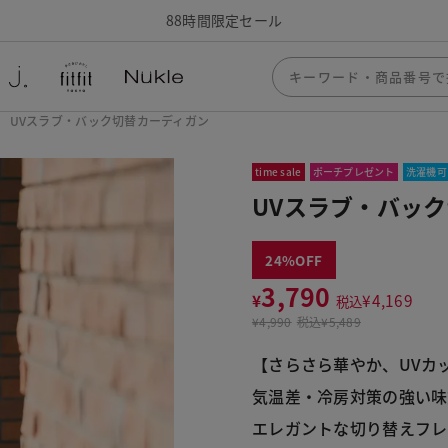
88時間限定セール
UVスラブ・バック切替カーディガン
time sale
ポーチプレゼント
洗濯機可
UVスラブ・バッ
24
3,790
¥
¥
4,169
税込
¥
4,990
税込
¥5,489
【さらさら華やか、UVカ
気温差・冷房対策の強い味
エレガントな切り替えフレ