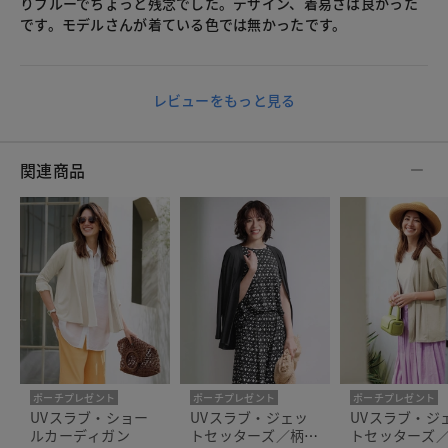
りブルーでちょっと残念でした。デザイン、着易さは良かった
です。モデルさんが着ている色では無かったです。
レビューをもっと見る
関連商品
ポーチプレゼント
ポーチプレゼント
ポーチプレゼント
洗濯機可
洗濯機可
人気商品
洗濯機可
UVスラブ・ショー
UVスラブ・ジェッ
UVスラブ・ジ
ルカーディガン
トセッターズ／柄2
トセッターズ／