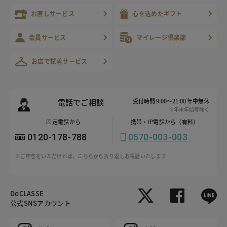
お直しサービス
心を込めたギフト
会員サービス
マイレージ倶楽部
お店で試着サービス
電話でご相談
受付時間 9:00～21:00 年中無休
※年末年始等除く
固定電話から
携帯・IP電話から（有料）
0120-178-788
0570-003-003
※ご申告をいただければ、こちらから折り返しお電話いたします
DoCLASSE
公式SNSアカウント