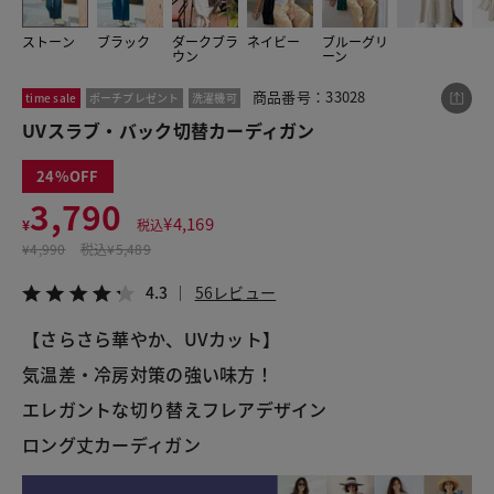
ストーン
ブラック
ダークブラ
ネイビー
ブルーグリ
ウン
ーン
この商品をシェアする
商品番号：33028
time sale
ポーチプレゼント
洗濯機可
UVスラブ・バック切替カーディガン
UVスラブ・バック切替カーディガン
¥3,790
税込¥4,169
24
4.3
56レビュー
3,790
¥
4,169
¥
税込
¥
4,990
税込
¥5,489
4.3
56レビュー
LINE
X
メール
【さらさら華やか、UVカット】
気温差・冷房対策の強い味方！
エレガントな切り替えフレアデザイン
ロング丈カーディガン