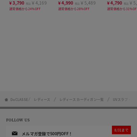
点セット
セット
¥
3,790
￥4,169
¥
4,990
￥5,489
¥
4,790
￥5,
税込
税込
税込
通常価格から24%OFF
通常価格から28%OFF
通常価格から31%OF
DoCLASSE
レディース
レディース カーディガン一覧
UVスラブ・バ
FOLLOW US
8/31まで
メルマガ登録で500円OFF！