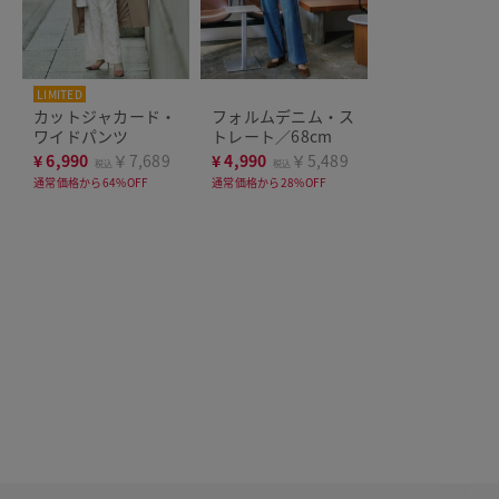
LIMITED
THE CLASSE
カットジャカード・
フォルムデニム・ス
ワイドパンツ
トレート／68cm
¥
6,990
￥7,689
¥
4,990
￥5,489
税込
税込
通常価格から64%OFF
通常価格から28%OFF