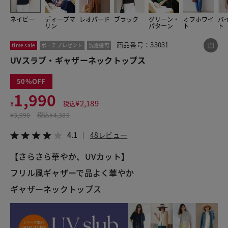
ネイビー
ディープマ
レオパード
ブラック
グリーン・
オフホワイ
バ
リン
パターン
ト
ト
この商品をシェアする
商品番号：33031
time sale
ポーチプレゼント
洗濯機可
UVスラブ・ギャザーネックトップス
UVスラブ・ギャザーネックトップス
¥1,990
税込¥2,189
50
4.1
48レビュー
1,990
¥
2,189
¥
税込
¥
3,990
税込
¥4,389
4.1
48レビュー
LINE
X
メール
【さらさら華やか、UVカット】
フリル風ギャザーで品よく華やか
ギャザーネックトップス