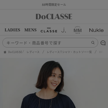
88時間限定セール
LADIES
MENS
DoCLASSE
レディース
レディース Tシャツ・カットソー一覧
UVス