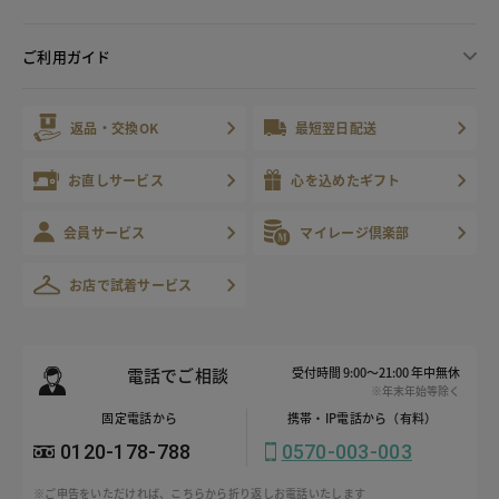
ご利用ガイド
返品・交換OK
最短翌日配送
お直しサービス
心を込めたギフト
会員サービス
マイレージ倶楽部
お店で試着サービス
電話でご相談
受付時間 9:00～21:00 年中無休
※年末年始等除く
固定電話から
携帯・IP電話から（有料）
0120-178-788
0570-003-003
※ご申告をいただければ、こちらから折り返しお電話いたします