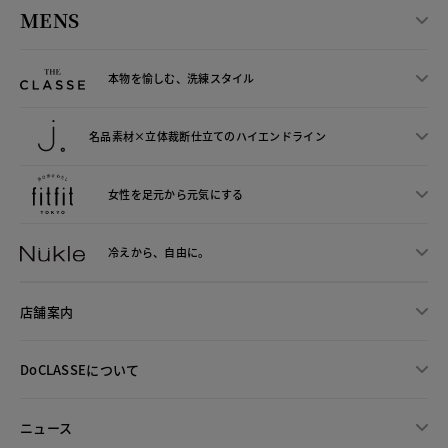
MENS
本物を愉しむ、洗練スタイル
名品素材×立体裁断仕立ての
ハイエンドライン
女性を足元から
元気にする
冷えから、
自由に。
店舗案内
DoCLASSEについて
ニュース