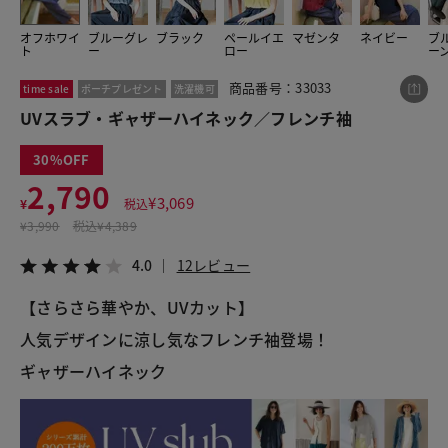
オフホワイ
ブルーグレ
ブラック
ペールイエ
マゼンタ
ネイビー
ブ
ト
ー
ロー
ー
この商品をシェアする
商品番号：33033
time sale
ポーチプレゼント
洗濯機可
UVスラブ・ギャザーハイネック／フレンチ袖
UVスラブ・ギャザーハイネック／フレンチ袖
¥2,790
税込¥3,069
30
4.0
12レビュー
2,790
¥
3,069
¥
税込
¥
3,990
税込
¥4,389
4.0
12レビュー
LINE
X
メール
【さらさら華やか、UVカット】
人気デザインに涼し気なフレンチ袖登場！
ギャザーハイネック