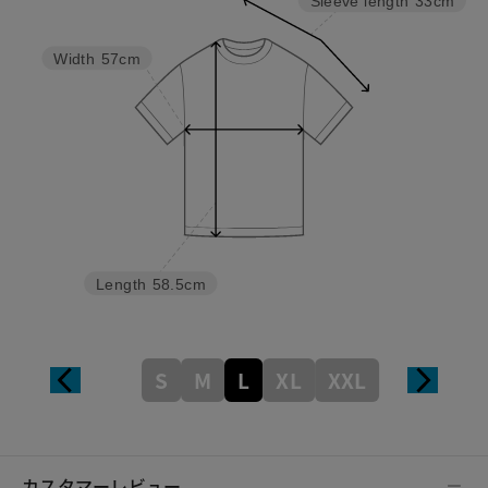
Sleeve length
33cm
Width
57cm
Length
58.5cm
S
M
L
XL
XXL
カスタマーレビュー