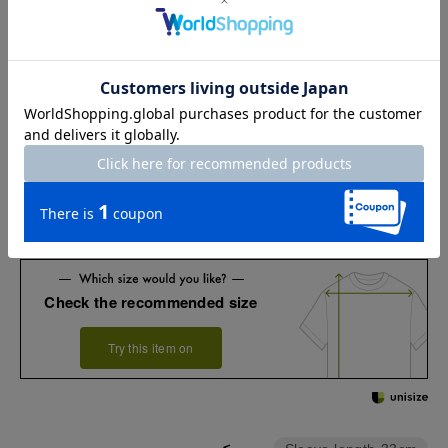
L
58.5
114
5
33
XL
59.5
119
5
34
XXL
60
125
5
34.5
お店で試着する
チャット相談をする
店頭在庫を見る
Check the recommended size
Try this item on