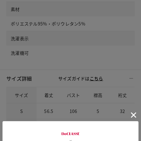
素材
ポリエステル95%・ポリウレタン5%
洗濯表示
洗濯機可
サイズ詳細
サイズガイドは
こちら
サイズ
着丈
バスト
襟高
裄丈
S
56.5
106
5
32
M
57.5
110
5
32.5