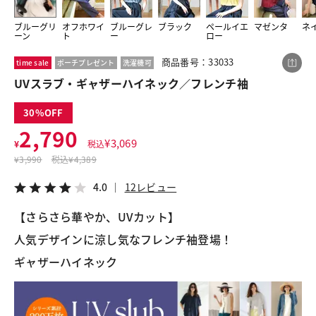
ブルーグリ
オフホワイ
ブルーグレ
ブラック
ペールイエ
マゼンタ
ネ
ーン
ト
ー
ロー
この商品をシェアする
商品番号：33033
time sale
ポーチプレゼント
洗濯機可
UVスラブ・ギャザーハイネック／フレンチ袖
UVスラブ・ギャザーハイネック／フレンチ袖
¥2,790
税込¥3,069
30
4.0
12レビュー
2,790
¥
3,069
¥
税込
¥
3,990
税込
¥4,389
4.0
12レビュー
LINE
X
メール
【さらさら華やか、UVカット】
人気デザインに涼し気なフレンチ袖登場！
ギャザーハイネック