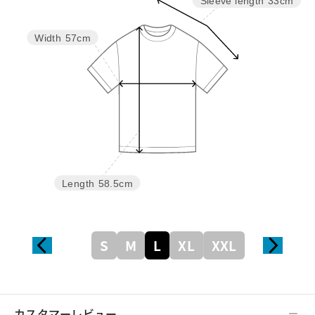
Sleeve length
33cm
Width
57cm
Length
58.5cm
S
M
L
XL
XXL
カスタマーレビュー