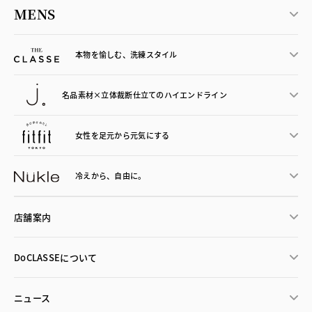
MENS
本物を愉しむ、洗練スタイル
名品素材×立体裁断仕立ての
ハイエンドライン
女性を足元から
元気にする
冷えから、
自由に。
店舗案内
DoCLASSEについて
ニュース