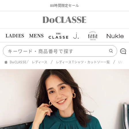
88時間限定セール
LADIES
MENS
DoCLASSE
レディース
レディース Tシャツ・カットソー一覧
UVス