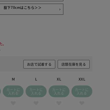
股下70cmはこちら＞＞
た。
。
お店で試着する
店頭在庫を見る
M
L
XL
XXL
カートに
カートに
カートに
カートに
入れる
入れる
入れる
入れる