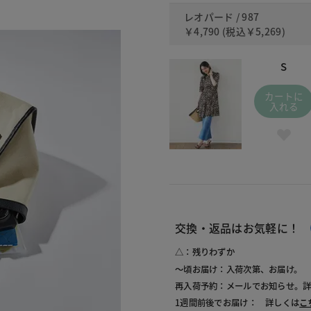
レオパード / 987
￥4,790
(税込
￥5,269
)
S
カートに
入れる
交換・返品はお気軽に！
△：残りわずか
～頃お届け：入荷次第、お届け。
再入荷予約：メールでお知らせ。
1週間前後でお届け： 詳しくは
こ