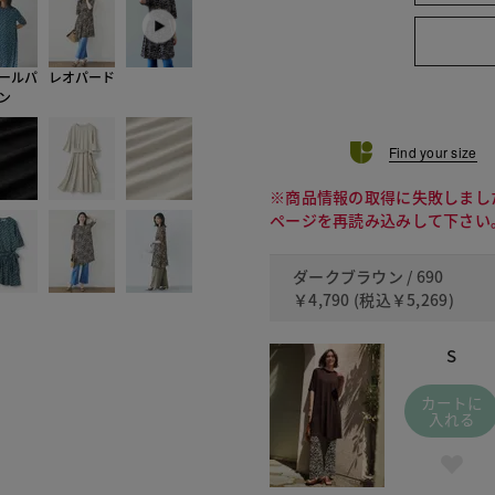
ールパ
レオパード
ン
Find your size
※商品情報の取得に失敗しまし
ページを再読み込みして下さい
ダークブラウン / 690
￥4,790
(税込
￥5,269
)
S
カートに
入れる