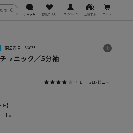
チャット
お気に入り
マイページ
店舗検索
カート
DoCLASSE
j.
商品番号：33036
アチュニック／5分袖
fitfit
4.1
31レビュー
ット】
ート。