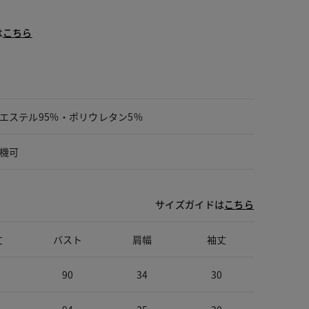
は
こちら
エステル95%・ポリウレタン5%
機可
サイズガイドは
こちら
丈
バスト
肩幅
袖丈
90
34
30