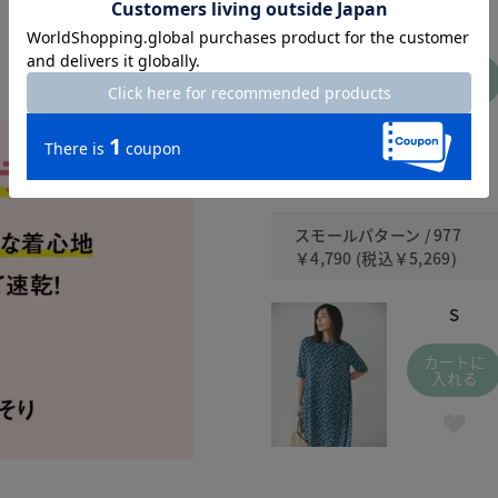
S
カートに
入れる
スモールパターン / 977
￥4,790
(税込
￥5,269
)
S
カートに
入れる