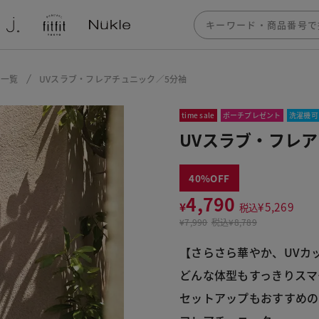
ー一覧
UVスラブ・フレアチュニック／5分袖
time sale
ポーチプレゼント
洗濯機可
UVスラブ・フレ
40
4,790
¥
¥
5,269
税込
¥
7,990
税込
¥8,789
【さらさら華やか、UVカ
どんな体型もすっきりスマ
セットアップもおすすめの