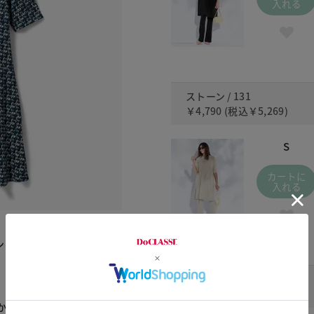
入れる
ストーン / 131
￥4,790
(税込
￥5,269
)
S
カートに
入れる
ン不要というのも、忙しい
ネイビー / 480
￥4,790
(税込
￥5,269
)
かに過ごせます。