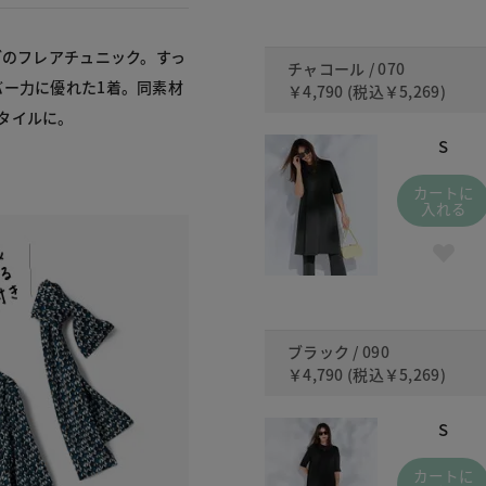
ブのフレアチュニック。すっ
チャコール / 070
バー力に優れた1着。同素材
￥4,790
(税込
￥5,269
)
タイルに。
S
カートに
入れる
ブラック / 090
￥4,790
(税込
￥5,269
)
S
カートに