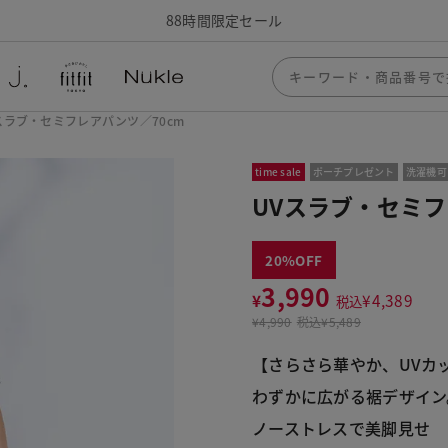
88時間限定セール
スラブ・セミフレアパンツ／70cm
time sale
ポーチプレゼント
洗濯機可
UVスラブ・セミフ
20
3,990
¥
¥
4,389
税込
¥
4,990
税込
¥5,489
【さらさら華やか、UVカ
わずかに広がる裾デザイン
ノーストレスで美脚見せ