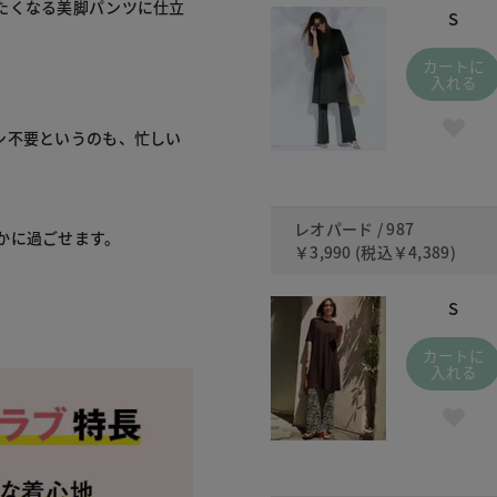
たくなる美脚パンツに仕立
S
カートに
入れる
ン不要というのも、忙しい
レオパード / 987
かに過ごせます。
￥3,990
(税込
￥4,389
)
S
カートに
入れる