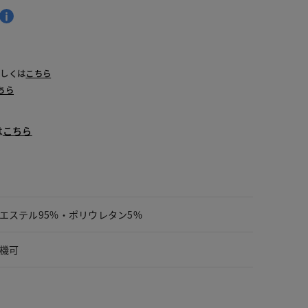
詳しくは
こちら
ちら
は
こちら
エステル95%・ポリウレタン5%
機可