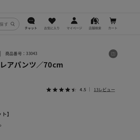
チャット
お気に入り
マイページ
店舗検索
カート
DoCLASSE
商品番号：33043
j.
レアパンツ／70cm
fitfit
4.5
13レビュー
ット】
。