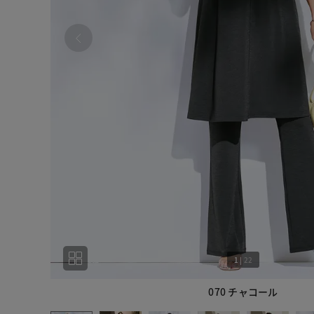
1
|
22
070 チャコール