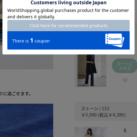
ネイビー / 480
￥3,990
(税込
￥4,389
)
S
カートに
入れる
かに過ごせます。
ストーン / 131
￥3,990
(税込
￥4,389
)
S