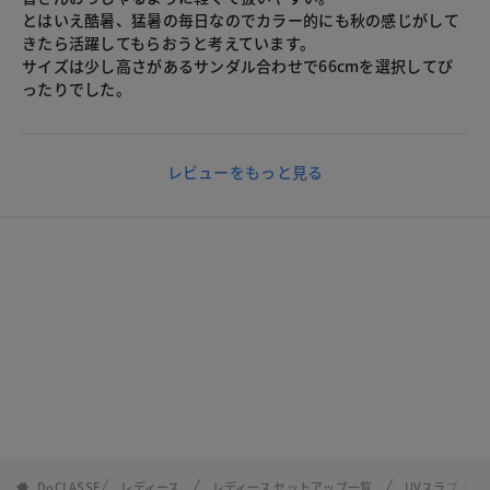
とはいえ酷暑、猛暑の毎日なのでカラー的にも秋の感じがして
きたら活躍してもらおうと考えています。
サイズは少し高さがあるサンダル合わせで66cmを選択してぴ
ったりでした。
レビューをもっと見る
DoCLASSE
レディース
レディース セットアップ一覧
UVスラブ・セ