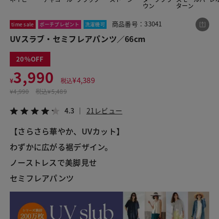
ウン
ターン
商品番号：33041
time sale
ポーチプレゼント
洗濯機可
この商品をシェアする
UVスラブ・セミフレアパンツ／66cm
20
UVスラブ・セミフレアパンツ／66cm
3,990
¥3,990
税込¥4,389
¥
4,389
¥
税込
4.3
21レビュー
¥
4,990
税込
¥5,489
4.3
21レビュー
【さらさら華やか、UVカット】
LINE
X
メール
わずかに広がる裾デザイン。
ノーストレスで美脚見せ
セミフレアパンツ