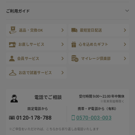
ご利用ガイド
返品・交換OK
最短翌日配送
お直しサービス
心を込めたギフト
会員サービス
マイレージ倶楽部
お店で試着サービス
電話でご相談
受付時間 9:00～21:00 年中無休
※年末年始等除く
固定電話から
携帯・IP電話から（有料）
0120-178-788
0570-003-003
※ご申告をいただければ、こちらから折り返しお電話いたします