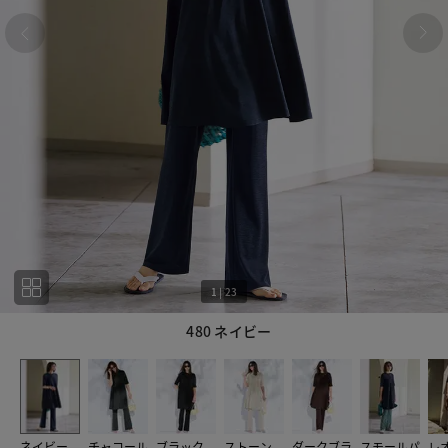
1
|
23
480 ネイビー
1
23
ネイビー
チャコール
ブラック
ストーン
ダークブラ
スモールパ
レ