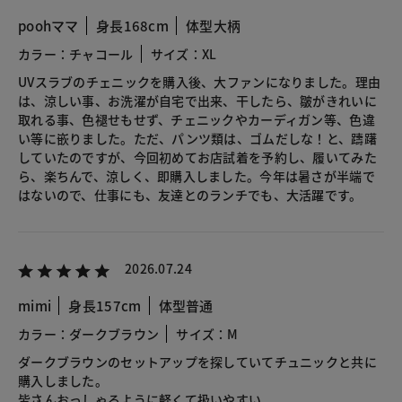
poohママ
身長168cm
体型大柄
カラー：チャコール
サイズ：XL
UVスラブのチェニックを購入後、大ファンになりました。理由
は、涼しい事、お洗濯が自宅で出来、干したら、皺がきれいに
取れる事、色褪せもせず、チェニックやカーディガン等、色違
い等に嵌りました。ただ、パンツ類は、ゴムだしな！と、躊躇
していたのですが、今回初めてお店試着を予約し、履いてみた
ら、楽ちんで、涼しく、即購入しました。今年は暑さが半端で
はないので、仕事にも、友達とのランチでも、大活躍です。
2026.07.24
mimi
身長157cm
体型普通
カラー：ダークブラウン
サイズ：M
ダークブラウンのセットアップを探していてチュニックと共に
購入しました。
皆さんおっしゃるように軽くて扱いやすい。