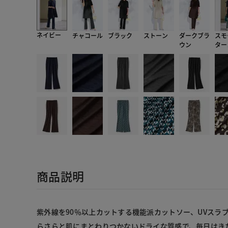
ネイビー
チャコール
ブラック
ストーン
ダークブラ
スモ
ウン
ター
商品説明
紫外線を90％以上カットする機能派カットソー、UVスラ
らさらと肌にまとわりつかないドライな質感で、毎日はき