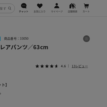
チャット
お気に入り
マイページ
店舗検索
カート
DoCLASSE
j.
商品番号：33050
レアパンツ／63cm
fitfit
4.6
13レビュー
ット】
。