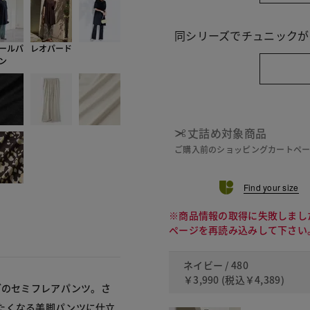
同シリーズでチュニックが
ールパ
レオパード
ン
丈詰め対象商品
ご購入前のショッピングカートペ
Find your size
※商品情報の取得に失敗しまし
ページを再読み込みして下さい
ネイビー / 480
￥3,990
(税込
￥4,389
)
ブのセミフレアパンツ。さ
たくなる美脚パンツに仕立