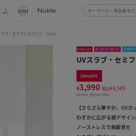
スラブ・セミフレアパンツ／63cm
time sale
ポーチプレゼント
洗濯機可
UVスラブ・セミフ
20
3,990
¥
¥
4,389
税込
¥
4,990
税込
¥5,489
【さらさら華やか、UVカ
わずかに広がる裾デザイン
ノーストレスで美脚見せ