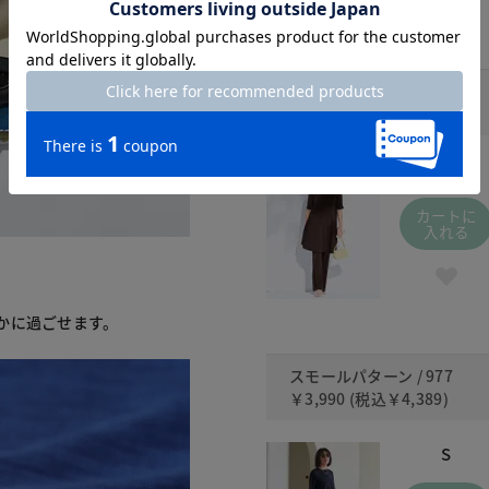
ダークブラウン / 690
￥3,990
(税込
￥4,389
)
S
カートに
入れる
かに過ごせます。
スモールパターン / 977
￥3,990
(税込
￥4,389
)
S