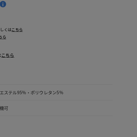
詳しくは
こちら
ちら
は
こちら
エステル95%・ポリウレタン5%
機可