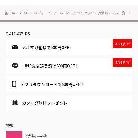
DoCLASSE
レディース
レディース ジャケット・羽織り・ジレ一覧
コ
FOLLOW US
8/31まで
メルマガ登録で500円OFF！
8/31まで
LINEお友達登録で500円OFF！
アプリダウンロードで500円OFF！
カタログ無料プレゼント
特集
特集一覧