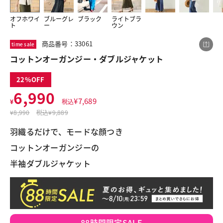
オフホワイ
ブルーグレ
ブラック
ライトブラ
ト
ー
ウン
この商品をシェアする
商品番号：33061
time sale
コットンオーガンジー・ダブルジャケット
コットンオーガンジー・ダブルジャケット
22
¥6,990
税込¥7,689
6,990
¥
7,689
¥
税込
¥
8,990
税込
¥9,889
羽織るだけで、モードな顔つき
コットンオーガンジーの
LINE
X
メール
半袖ダブルジャケット
88時間限定SALE