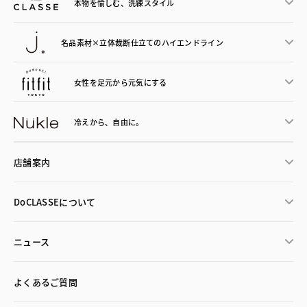
本物を愉しむ、洗練スタイル
名品素材×立体裁断仕立ての
ハイエンドライン
女性を足元から
元気にする
冷えから、
自由に。
店舗案内
DoCLASSEについて
ニュース
よくあるご質問