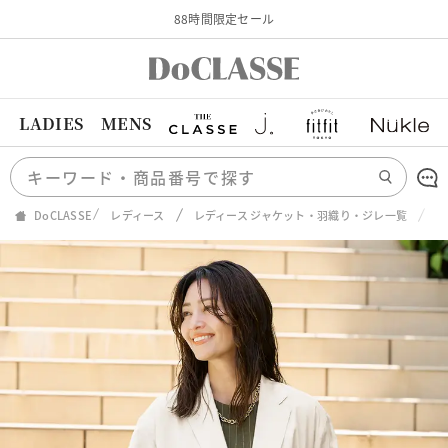
88時間限定セール
LADIES
MENS
DoCLASSE
レディース
レディース ジャケット・羽織り・ジレ一覧
コ