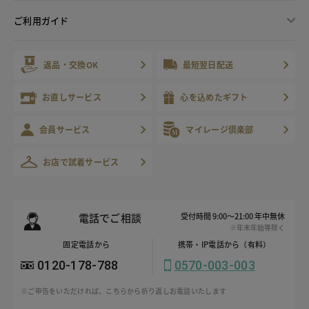
ご利用ガイド
返品・交換OK
最短翌日配送
お直しサービス
心を込めたギフト
会員サービス
マイレージ倶楽部
お店で試着サービス
電話でご相談
受付時間 9:00～21:00 年中無休
※年末年始等除く
固定電話から
携帯・IP電話から（有料）
0120-178-788
0570-003-003
※ご申告をいただければ、こちらから折り返しお電話いたします