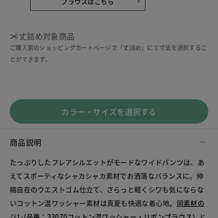
ブラウスはこちら
丈詰め対象商品
ご購入前のショッピングカートページで「丈詰め」にて寸法を選択するこ
とができます。
カラー・サイズを選択する
商品説明
たっぷりしたフレアシルエットがモードなワイドパンツは、あ
えてスポーティなシャカシャカ素材でお洒落なバランスに。伸
縮自在のウエストゴム仕立て、さらっと軽くシワも気にならな
いコットン混ワッシャー素材は真夏も快適な着心地。
同素材の
ジレ(品番：33070コットン混ワッシャー・リボンブラウス）
と