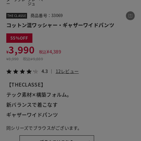
ー
ジュ
商品番号：33069
THE CLASSE
この商品をシェアする
コットン混ワッシャー・ギャザーワイドパンツ
55
コットン混ワッシャー・ギャザーワイドパンツ
3,990
¥3,990
税込¥4,389
¥
4,389
¥
税込
4.3
12レビュー
¥
8,990
税込
¥9,889
4.3
12レビュー
【THECLASSE】
LINE
X
メール
テック素材✕構築フォルム。
新バランスで着こなす
ギャザーワイドパンツ
同シリーズでブラウスがございます。