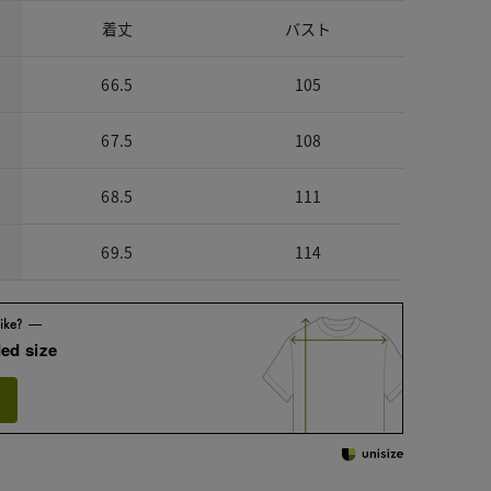
着丈
バスト
66.5
105
67.5
108
68.5
111
69.5
114
ed size