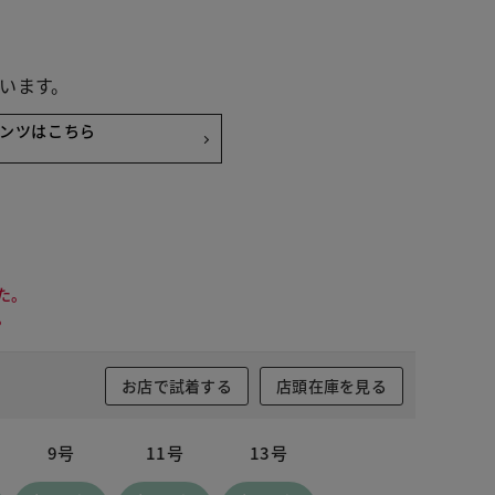
います。
ンツはこちら
た。
。
お店で試着する
店頭在庫を見る
9号
11号
13号
ダークグレー