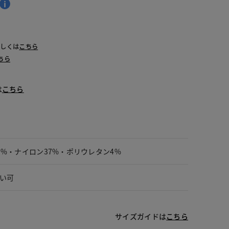
詳しくは
こちら
ちら
は
こちら
9%・ナイロン37%・ポリウレタン4%
い可
サイズガイドは
こちら