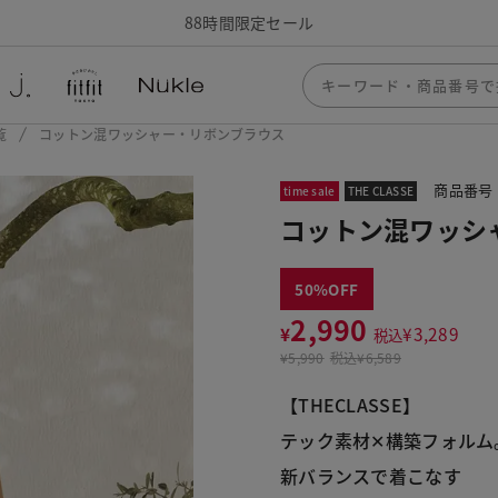
88時間限定セール
覧
コットン混ワッシャー・リボンブラウス
商品番号：
time sale
THE CLASSE
コットン混ワッシ
50
2,990
¥
¥
3,289
税込
¥
5,990
税込
¥6,589
【THECLASSE】
テック素材✕構築フォルム
新バランスで着こなす