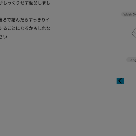
がしっくりせず返品しまし
Width
5
後ろで結んだらすっきりイ
することになるかもしれな
さい
Leng