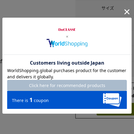
サイズ
7号
9号
11号
ぜーんぶ格好良く隠れま
13号
Check the recommend
Try this item on