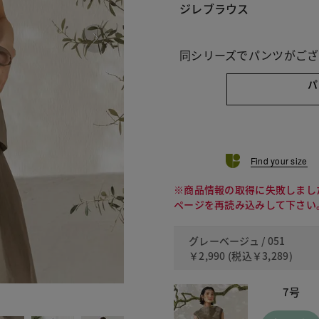
ジレブラウス
同シリーズでパンツがござ
パ
Find your size
※商品情報の取得に失敗しまし
ページを再読み込みして下さい
グレーベージュ / 051
￥2,990
(税込
￥3,289
)
7号
060 