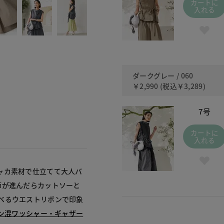
カートに
入れる
ダークグレー / 060
￥2,990
(税込
￥3,289
)
7号
カートに
入れる
ャカ素材で仕立てて大人バ
節が進んだらカットソーと
べるウエストリボンで印象
トン混ワッシャー・ギャザー